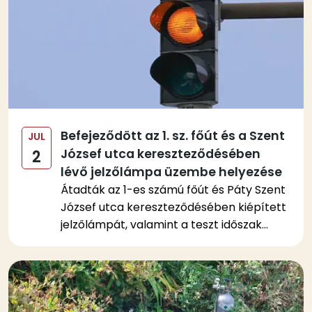
Befejeződött az 1. sz. főút és a Szent
JUL
József utca kereszteződésében
2
lévő jelzőlámpa üzembe helyezése
Átadták az 1-es számú főút és Páty Szent
József utca kereszteződésében kiépített
jelzőlámpát, valamint a teszt időszak...
Kép