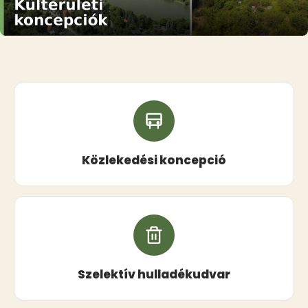
Közlekedési koncepció
Szelektív hulladékudvar