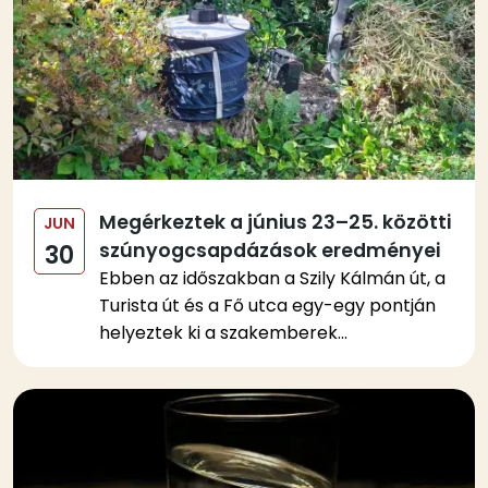
Megérkeztek a június 23–25. közötti
JUN
szúnyogcsapdázások eredményei
30
Ebben az időszakban a Szily Kálmán út, a
Turista út és a Fő utca egy-egy pontján
helyeztek ki a szakemberek...
Kép