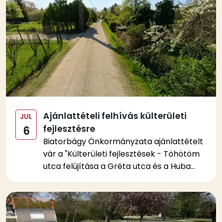
Ajánlattételi felhívás külterületi
JUL
fejlesztésre
6
Biatorbágy Önkormányzata ajánlattételt
vár a "Külterületi fejlesztések - Töhötöm
utca felújítása a Gréta utca és a Huba...
Kép