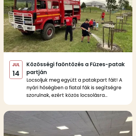
Közösségi faöntözés a Füzes-patak
JUL
partján
14
Locsoljuk meg együtt a patakpart fáit! A
nyári hőségben a fiatal fák is segítségre
szorulnak, ezért közös locsolásra...
Kép