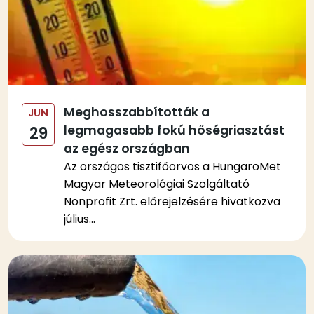
Meghosszabbították a
JUN
legmagasabb fokú hőségriasztást
29
az egész országban
Az országos tisztifőorvos a HungaroMet
Magyar Meteorológiai Szolgáltató
Nonprofit Zrt. előrejelzésére hivatkozva
július...
Kép