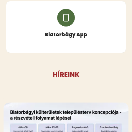
Biatorbágy App
HÍREINK
Kép