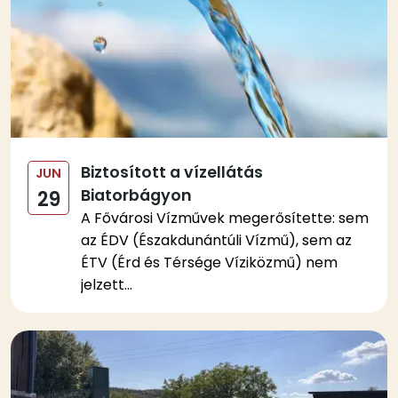
Biztosított a vízellátás
JUN
Biatorbágyon
29
A Fővárosi Vízművek megerősítette: sem
az ÉDV (Északdunántúli Vízmű), sem az
ÉTV (Érd és Térsége Víziközmű) nem
jelzett...
Kép