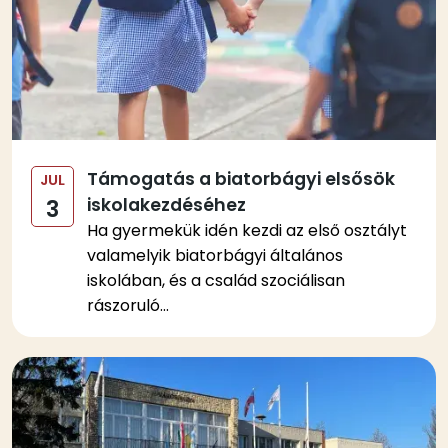
Támogatás a biatorbágyi elsősök
JUL
iskolakezdéséhez
3
Ha gyermekük idén kezdi az első osztályt
valamelyik biatorbágyi általános
iskolában, és a család szociálisan
rászoruló...
Kép