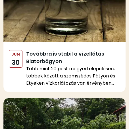
Továbbra is stabil a vízellátás
JUN
Biatorbágyon
30
Több mint 20 pest megyei településen,
többek között a szomszédos Pátyon és
Etyeken vízkorlátozás van érvényben...
Kép