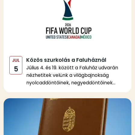
Közös szurkolás a Faluháznál
JUL
Július 4. és 19. között a Faluház udvarán
5
nézhetitek velünk a világbajnokság
nyolcaddöntőinek, negyeddöntőinek...
Kép