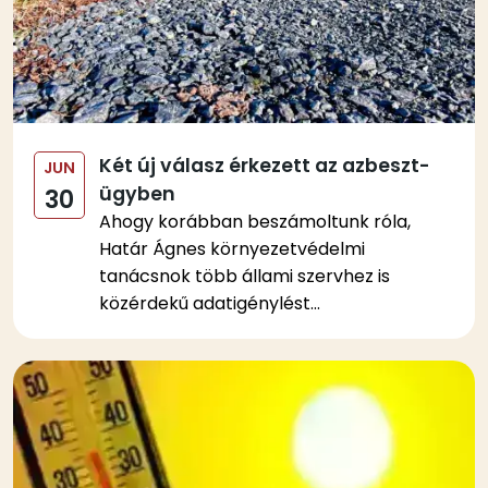
Két új válasz érkezett az azbeszt-
JUN
ügyben
30
Ahogy korábban beszámoltunk róla,
Határ Ágnes környezetvédelmi
tanácsnok több állami szervhez is
közérdekű adatigénylést...
Kép