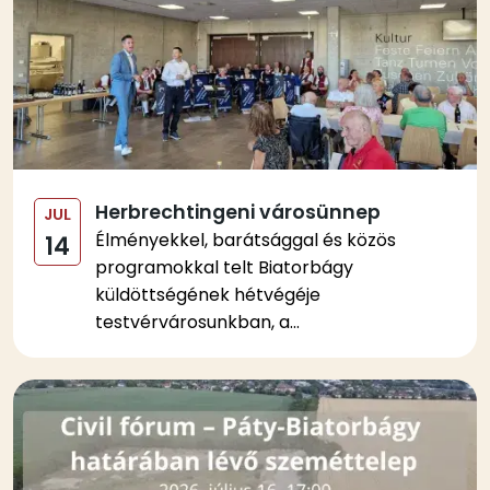
Herbrechtingeni városünnep
JUL
Élményekkel, barátsággal és közös
14
programokkal telt Biatorbágy
küldöttségének hétvégéje
testvérvárosunkban, a...
Kép