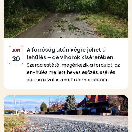
A forróság után végre jöhet a
JUN
lehűlés – de viharok kíséretében
30
Szerda estétől megérkezik a fordulat: az
enyhülés mellett heves esőzés, szél és
jégeső is valószínű. Érdemes időben...
Kép