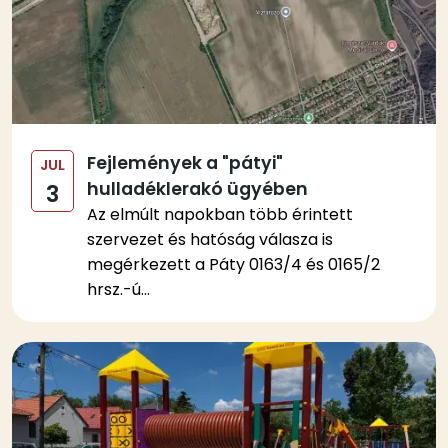
Fejlemények a "pátyi"
JUL
hulladéklerakó ügyében
3
Az elmúlt napokban több érintett
szervezet és hatóság válasza is
megérkezett a Páty 0163/4 és 0165/2
hrsz.-ú...
Kép