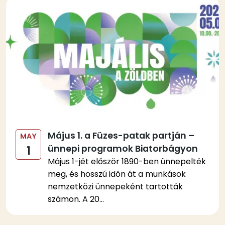
Kép
Május 1. a Füzes-patak partján –
MAY
ünnepi programok Biatorbágyon
1
Május 1-jét először 1890-ben ünnepelték
meg, és hosszú időn át a munkások
nemzetközi ünnepeként tartották
számon. A 20...