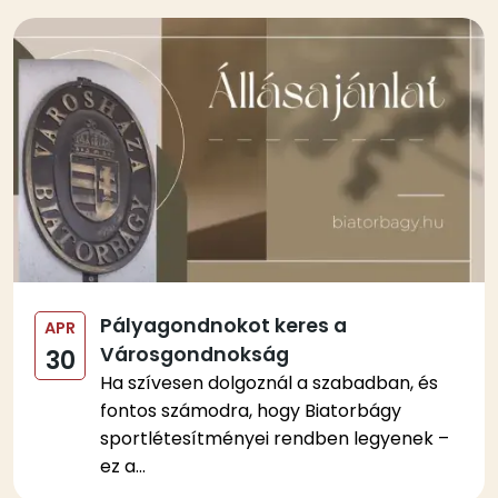
Kép
Pályagondnokot keres a
APR
Városgondnokság
30
Ha szívesen dolgoznál a szabadban, és
fontos számodra, hogy Biatorbágy
sportlétesítményei rendben legyenek –
ez a...