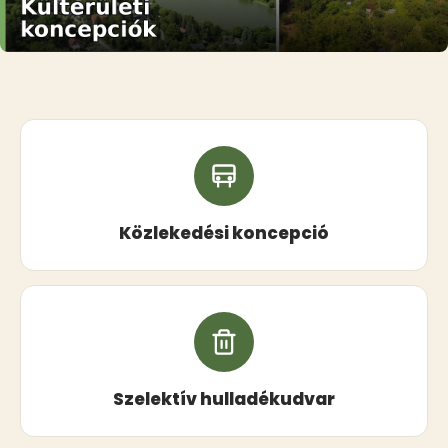
Közlekedési koncepció
Szelektív hulladékudvar