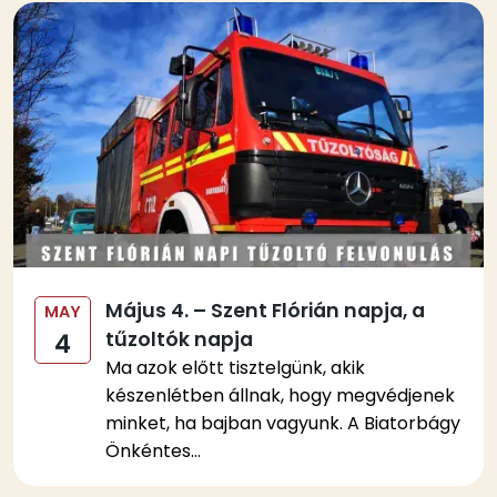
Kép
Május 4. – Szent Flórián napja, a
MAY
tűzoltók napja
4
Ma azok előtt tisztelgünk, akik
készenlétben állnak, hogy megvédjenek
minket, ha bajban vagyunk. A Biatorbágy
Önkéntes...