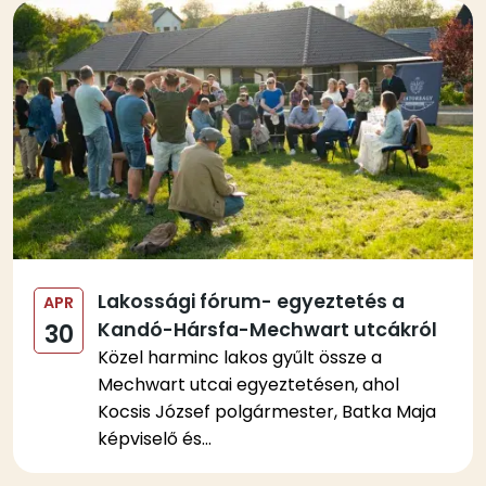
Kép
Lakossági fórum- egyeztetés a
APR
Kandó-Hársfa-Mechwart utcákról
30
Közel harminc lakos gyűlt össze a
Mechwart utcai egyeztetésen, ahol
Kocsis József polgármester, Batka Maja
képviselő és...