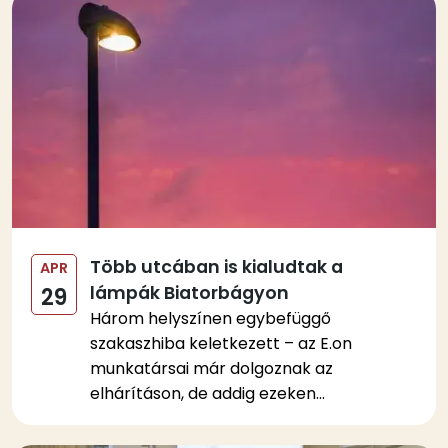
Kép
Több utcában is kialudtak a
APR
lámpák Biatorbágyon
29
Három helyszínen egybefüggő
szakaszhiba keletkezett – az E.on
munkatársai már dolgoznak az
elhárításon, de addig ezeken...