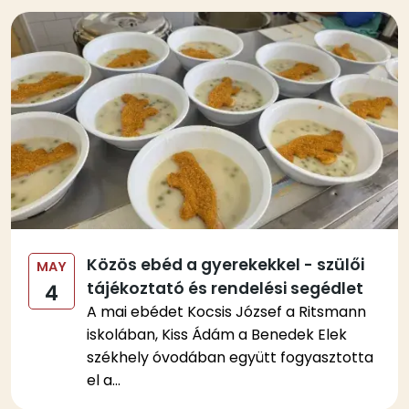
Kép
Közös ebéd a gyerekekkel - szülői
MAY
tájékoztató és rendelési segédlet
4
A mai ebédet Kocsis József a Ritsmann
iskolában, Kiss Ádám a Benedek Elek
székhely óvodában együtt fogyasztotta
el a...