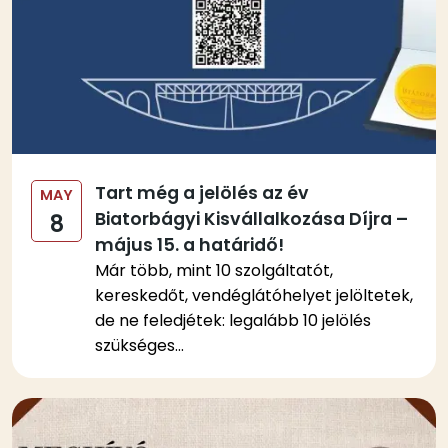
Tart még a jelölés az év
MAY
Biatorbágyi Kisvállalkozása Díjra –
8
május 15. a határidő!
Már több, mint 10 szolgáltatót,
kereskedőt, vendéglátóhelyet jelöltetek,
de ne feledjétek: legalább 10 jelölés
szükséges...
Kép