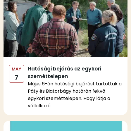
Hatósági bejárás az egykori
MAY
szeméttelepen
7
Május 6-án hatósági bejárást tartottak a
Páty és Biatorbágy határán fekvő
egykori szeméttelepen. Hogy látja a
vállalkozó...
Kép