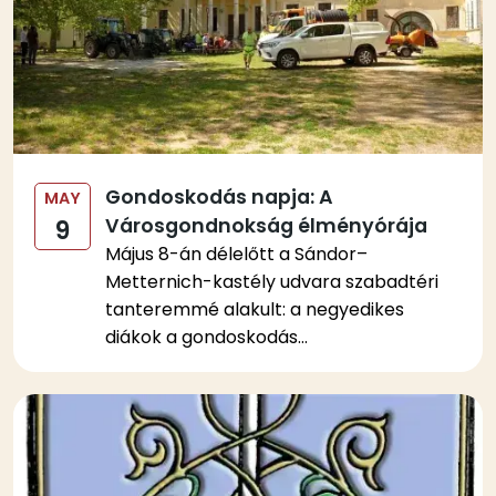
Gondoskodás napja: A
MAY
Városgondnokság élményórája
9
Május 8-án délelőtt a Sándor–
Metternich-kastély udvara szabadtéri
tanteremmé alakult: a negyedikes
diákok a gondoskodás...
Kép