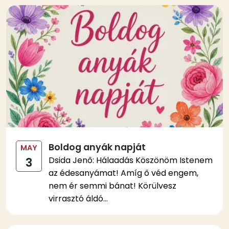
Kép
Boldog anyák napját
MAY
Dsida Jenő: Hálaadás Köszönöm Istenem
3
az édesanyámat! Amíg ő véd engem,
nem ér semmi bánat! Körülvesz
virrasztó áldó...