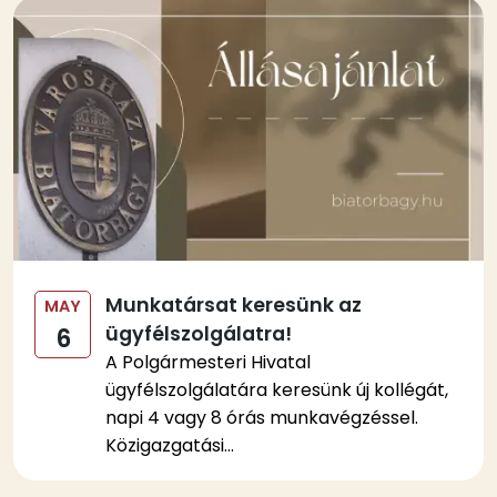
Kép
Munkatársat keresünk az
MAY
ügyfélszolgálatra!
6
A Polgármesteri Hivatal
ügyfélszolgálatára keresünk új kollégát,
napi 4 vagy 8 órás munkavégzéssel.
Közigazgatási...