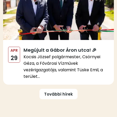
Megújult a Gábor Áron utca! 🎉
APR
Kocsis József polgármester, Csörnyei
29
Géza, a Fővárosi Vízművek
vezérigazgatója, valamint Tüske Emil, a
terület...
Oldalszámozás
További hírek