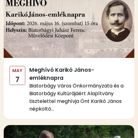
Meghívó Karikó János-
MAY
emléknapra
7
Biatorbágy Város Önkormányzata és a
Biatorbágy Kultúrájáért Alapítvány
tisztelettel meghívja Önt Karikó János
népköltő...
Kép