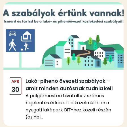
Kép
Lakó-pihenő övezeti szabályok –
APR
amit minden autósnak tudnia kell
30
A polgármesteri hivatalhoz számos
bejelentés érkezett a közelmúltban a
nyugati lakópark BIT-hez közeli részén
(az Ybl...