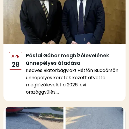
Pósfai Gábor megbízólevelének
APR
ünnepélyes átadása
28
Kedves Biatorbágyiak! Hétfőn Budaörsön
ünnepélyes keretek között átvette
megbízólevelét a 2026. évi
országgyűlési...
Kép