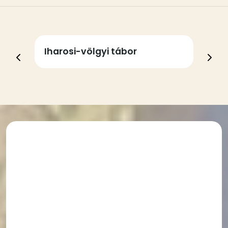
Városi üdülési lehetőség