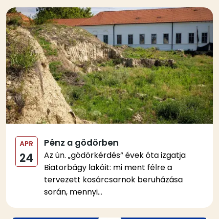
Kép
Pénz a gödörben
APR
Az ún. „gödörkérdés” évek óta izgatja
24
Biatorbágy lakóit: mi ment félre a
tervezett kosárcsarnok beruházása
során, mennyi...