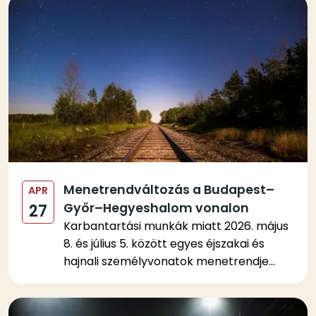
Kép
Menetrendváltozás a Budapest–
APR
Győr–Hegyeshalom vonalon
27
Karbantartási munkák miatt 2026. május
8. és július 5. között egyes éjszakai és
hajnali személyvonatok menetrendje...
Kép