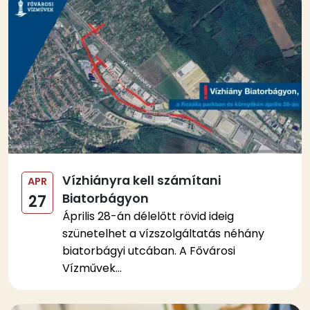
Vízhiányra kell számítani
APR
Biatorbágyon
27
Április 28-án délelőtt rövid ideig
szünetelhet a vízszolgáltatás néhány
biatorbágyi utcában. A Fővárosi
Vízművek...