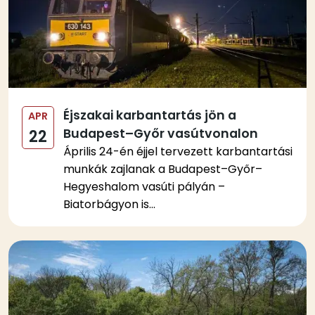
Éjszakai karbantartás jön a
APR
Budapest–Győr vasútvonalon
22
Április 24-én éjjel tervezett karbantartási
munkák zajlanak a Budapest–Győr–
Hegyeshalom vasúti pályán –
Biatorbágyon is...
Kép