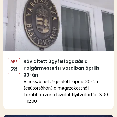
Rövidített ügyfélfogadás a
APR
Polgármesteri Hivatalban április
28
30-án
A hosszú hétvége előtt, április 30-án
(csütörtökön) a megszokottnál
korábban zár a hivatal. Nyitvatartás: 8:00
– 12:00