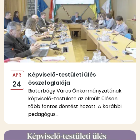
Képviselő-testületi ülés
APR
összefoglalója
24
Biatorbágy Város Önkormányzatának
képviselő-testülete az elmúlt ülésen
több fontos döntést hozott. A korábbi
pedagógus...
Kép