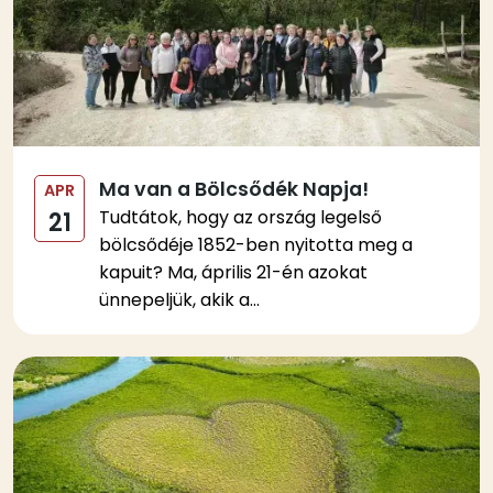
Ma van a Bölcsődék Napja!
APR
Tudtátok, hogy az ország legelső
21
bölcsődéje 1852-ben nyitotta meg a
kapuit? Ma, április 21-én azokat
ünnepeljük, akik a...
Kép