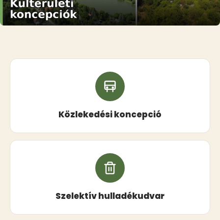
Közlekedési koncepció
Szelektív hulladékudvar