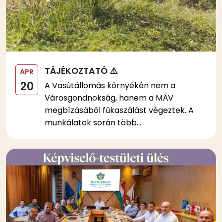
TÁJÉKOZTATÓ ⚠️
APR
20
A Vasútállomás környékén nem a
Városgondnokság, hanem a MÁV
megbízásából fűkaszálást végeztek. A
munkálatok során több...
Kép