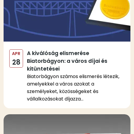
A kiválóság elismerése
APR
Biatorbágyon: a város díjai és
28
kitüntetései
Biatorbágyon számos elismerés létezik,
amelyekkel a város azokat a
személyeket, közösségeket és
vállalkozásokat díjazza...
Kép