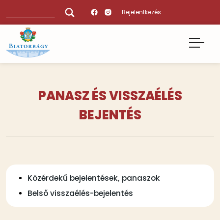
Ugrás
Keresés
Bejelentkezés
a
tartalomra
PANASZ ÉS VISSZAÉLÉS
BEJENTÉS
Tartalmi
Közérdekű bejelentések, panaszok
bekezdések
Belső visszaélés-bejelentés