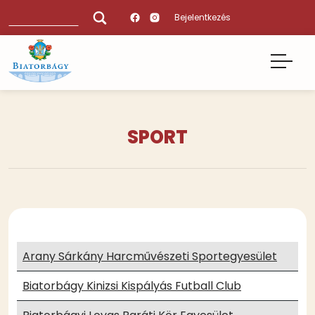
Ugrás
Keresés
Bejelentkezés
a
tartalomra
SPORT
Tartalmi
bekezdések
Arany Sárkány Harcművészeti Sportegyesület
Biatorbágy Kinizsi Kispályás Futball Club