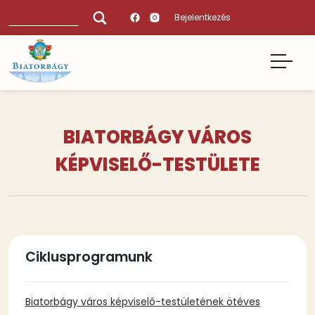
Ugrás
Keresés
Bejelentkezés
a
tartalomra
BIATORBÁGY VÁROS
KÉPVISELŐ-TESTÜLETE
Tartalmi
Ciklusprogramunk
bekezdések
Biatorbágy város képviselő-testületének ötéves