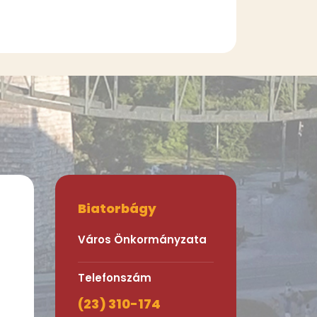
Biatorbágy
Város Önkormányzata
Telefonszám
(23) 310-174