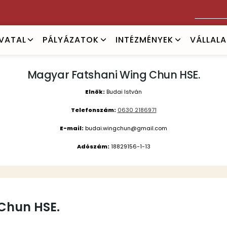
Keresés
IVATAL
PÁLYÁZATOK
INTÉZMÉNYEK
VÁLLAL
Magyar Fatshani Wing Chun HSE.
Elnök:
Budai István
Telefonszám:
0630 2186971
E-mail:
budai.wingchun@gmail.com
Adószám:
18829156-1-13
Chun HSE.