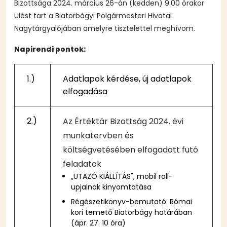
Bizottsága 2024. március 26-án (kedden) 9.00 órakor
ülést tart a Biatorbágyi Polgármesteri Hivatal
Nagytárgyalójában amelyre tisztelettel meghívom.
Napirendi pontok:
1.)
Adatlapok kérdése, új adatlapok
elfogadása
2.)
Az Értéktár Bizottság 2024. évi
munkatervben és
költségvetésében elfogadott futó
feladatok
„UTAZÓ KIÁLLÍTÁS", mobil roll-
upjainak kinyomtatása
Régészetikönyv-bemutató: Római
kori temető Biatorbágy határában
(ápr. 27. 10 óra)