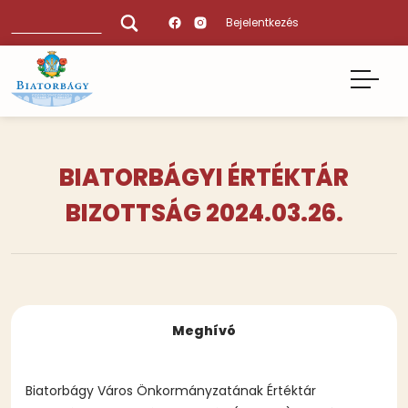
Ugrás
Keresés
Bejelentkezés
a
tartalomra
BIATORBÁGYI ÉRTÉKTÁR
BIZOTTSÁG 2024.03.26.
Meghívó
Biatorbágy Város Önkormányzatának Értéktár