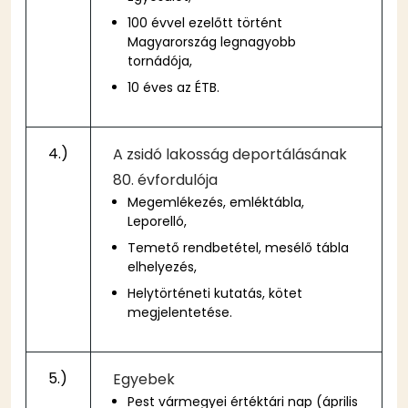
100 évvel ezelőtt történt
Magyarország legnagyobb
tornádója,
10 éves az ÉTB.
4.)
A zsidó lakosság deportálásának
80. évfordulója
Megemlékezés, emléktábla,
Leporelló,
Temető rendbetétel, mesélő tábla
elhelyezés,
Helytörténeti kutatás, kötet
megjelentetése.
5.)
Egyebek
Pest vármegyei értéktári nap (április