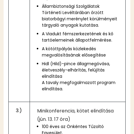
Állambiztonsági Szolgálatok
Történeti Levéltárában őrzött
biatorbágyi merénylet körülményeit
tárgyaló anyagok kutatása.
A Viadukt fémszerkezetének és kő
tartóelemeinek állapotfelmérése.
A kötöttpályás közlekedés
megvalósításának elősegítése
Hidl (Hild)-pince állagmegóvása,
életveszély-elhárítás, felújítás
elindítása
A tavaly megfogalmazott program
elindítása.
3.)
Minikonferencia, kötet elindítása
(jún. 13. 17 óra)
100 éves az Önkéntes Tűzoltó
Egyesület,