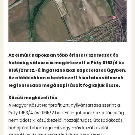
Az elmúlt napokban több érintett szervezet és
hatóság válasza is megérkezett a Páty 0163/4 és
0165/2 hrsz.-ú ingatlanokkal kapcsolatos ügyben.
Az alábbiakban a beérkezett hivatalos válaszok
legfontosabb megállapításait foglaljuk össze.
Közúti megközelítés
A Magyar Közút Nonprofit Zrt. nyilvántartása szerint a
Páty 0163/4 és 0165/2 hrsz.-ú ingatlanokhoz a társaság
nem adott ki közútkezelői hozzájárulást, útcsatlakozási,
behajtási, teherforgalmi vagy más közútkezelői