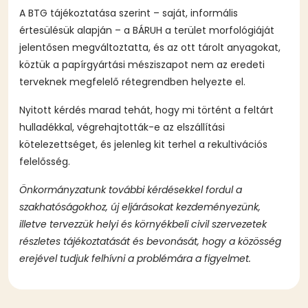
A BTG tájékoztatása szerint – saját, informális
értesülésük alapján – a BÁRUH a terület morfológiáját
jelentősen megváltoztatta, és az ott tárolt anyagokat,
köztük a papírgyártási mésziszapot nem az eredeti
terveknek megfelelő rétegrendben helyezte el.
Nyitott kérdés marad tehát, hogy mi történt a feltárt
hulladékkal, végrehajtották-e az elszállítási
kötelezettséget, és jelenleg kit terhel a rekultivációs
felelősség.
Önkormányzatunk további kérdésekkel fordul a
szakhatóságokhoz, új eljárásokat kezdeményezünk,
illetve tervezzük helyi és környékbeli civil szervezetek
részletes tájékoztatását és bevonását, hogy a közösség
erejével tudjuk felhívni a problémára a figyelmet.