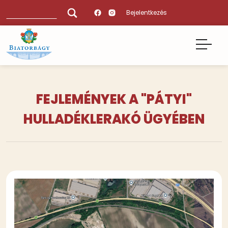
Ugrás
Keresés
Bejelentkezés
a
tartalomra
FEJLEMÉNYEK A "PÁTYI"
HULLADÉKLERAKÓ ÜGYÉBEN