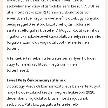
engedélyt, és az elmúlt tíz évben ilyen tárgyú
szakvélemény vagy állásfoglalás sem készült. A 8101-es
út érintett szakaszán 12 tonnás súlykorlátozás van
érvényben (célforgalmi kivétellel), Biatorbágy irányába
pedig reggel 6 és 9 óra között behajtási tilalom él,
szintén célforgalmi kivétellel. A Magyar Közút szerint az
ingatlanok működésével kapcsolatban helyszíni szemle,
forgalomszámlálás vagy útállapot-felmérés nem
történt.
A fentiek értelmében a területre semmilyen hulladék
vagy törmelék szállítása – legálisan – nem
történhetett.
Levél Páty Önkormányzatának
Biatorbágy Város Önkormányzata levélben kérte Pátyot,
hogy haladéktalanul kezdje meg, és legkésőbb 2026.
december 31-ig alakítsa ki az érintett ingatlanok
szabályos, Páty közigazgatási területe felőli