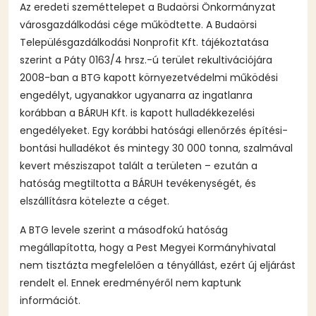
Az eredeti szeméttelepet a Budaörsi Önkormányzat
városgazdálkodási cége működtette. A Budaörsi
Településgazdálkodási Nonprofit Kft. tájékoztatása
szerint a Páty 0163/4 hrsz.-ú terület rekultivációjára
2008-ban a BTG kapott környezetvédelmi működési
engedélyt, ugyanakkor ugyanarra az ingatlanra
korábban a BÁRUH Kft. is kapott hulladékkezelési
engedélyeket. Egy korábbi hatósági ellenőrzés építési-
bontási hulladékot és mintegy 30 000 tonna, szalmával
kevert mésziszapot talált a területen – ezután a
hatóság megtiltotta a BÁRUH tevékenységét, és
elszállításra kötelezte a céget.
A BTG levele szerint a másodfokú hatóság
megállapította, hogy a Pest Megyei Kormányhivatal
nem tisztázta megfelelően a tényállást, ezért új eljárást
rendelt el. Ennek eredményéről nem kaptunk
információt.