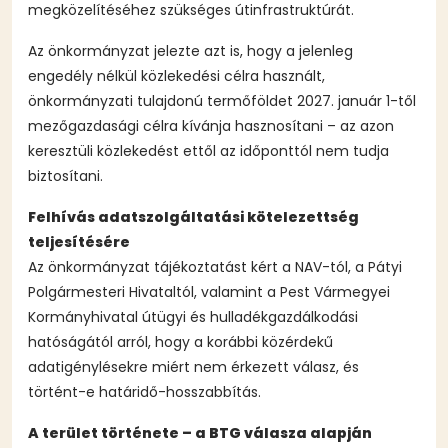
megközelítéséhez szükséges útinfrastruktúrát.
Az önkormányzat jelezte azt is, hogy a jelenleg
engedély nélkül közlekedési célra használt,
önkormányzati tulajdonú termőföldet 2027. január 1-től
mezőgazdasági célra kívánja hasznosítani – az azon
keresztüli közlekedést ettől az időponttól nem tudja
biztosítani.
Felhívás adatszolgáltatási kötelezettség
teljesítésére
Az önkormányzat tájékoztatást kért a NAV-tól, a Pátyi
Polgármesteri Hivataltól, valamint a Pest Vármegyei
Kormányhivatal útügyi és hulladékgazdálkodási
hatóságától arról, hogy a korábbi közérdekű
adatigénylésekre miért nem érkezett válasz, és
történt-e határidő-hosszabbítás.
A terület története – a BTG válasza alapján