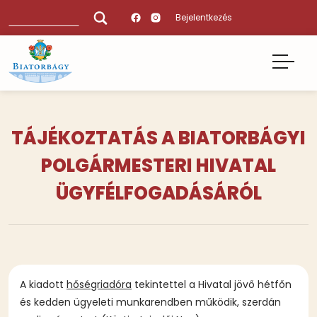
Ugrás
Keresés
Bejelentkezés
a
tartalomra
TÁJÉKOZTATÁS A BIATORBÁGYI
POLGÁRMESTERI HIVATAL
ÜGYFÉLFOGADÁSÁRÓL
A kiadott
hőségriadóra
tekintettel a Hivatal jövő hétfőn
és kedden ügyeleti munkarendben működik, szerdán