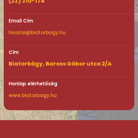
(23) 310-174
Email Cím
hivatal@biatorbagy.hu
Cím
Biatorbágy, Baross Gábor utca 2/A
Honlap elérhetőség
www.biatorbagy.hu