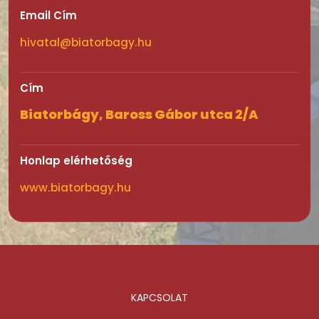
Email Cím
hivatal@biatorbagy.hu
Cím
Biatorbágy, Baross Gábor utca 2/A
Honlap elérhetőség
www.biatorbagy.hu
KAPCSOLAT
Lábléc