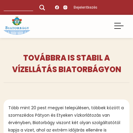
Ugrás
Keresés
Bejelentkezés
a
tartalomra
TOVÁBBRA IS STABIL A
VÍZELLÁTÁS BIATORBÁGYON
Több mint 20 pest megyei településen, többek között a
szomszédos Pátyon és Etyeken vízkorlátozás van
érvényben, Biatorbágy viszont két olyan szolgáltatótól
kapja a vizet, ahol az extrém időjárás ellenére is