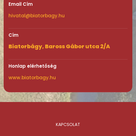
Email Cím
hivatal@biatorbagy.hu
Cím
Biatorbágy, Baross Gábor utca 2/A
Honlap elérhetőség
www.biatorbagy.hu
KAPCSOLAT
Lábléc