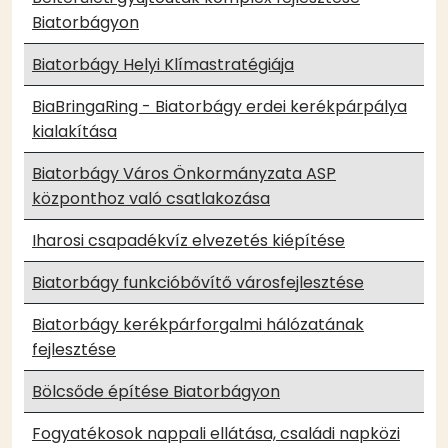
Biatorbágyon
Biatorbágy Helyi Klímastratégiája
BiaBringaRing - Biatorbágy erdei kerékpárpálya
kialakítása
Biatorbágy Város Önkormányzata ASP
központhoz való csatlakozása
Iharosi csapadékvíz elvezetés kiépítése
Biatorbágy funkcióbővítő városfejlesztése
Biatorbágy kerékpárforgalmi hálózatának
fejlesztése
Bölcsőde építése Biatorbágyon
Fogyatékosok nappali ellátása, családi napközi