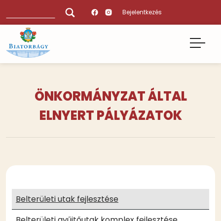
Ugrás
Keresés
Bejelentkezés
a
tartalomra
ÖNKORMÁNYZAT ÁLTAL
ELNYERT PÁLYÁZATOK
Tartalmi
bekezdések
Belterületi utak fejlesztése
Belterületi gyűjtőutak komplex fejlesztése