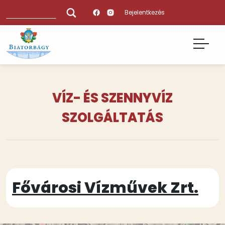
Ugrás
Keresés
Bejelentkezés
a
tartalomra
VÍZ- ÉS SZENNYVÍZ
SZOLGÁLTATÁS
Tartalmi
Fővárosi Vízművek Zrt.
bekezdések