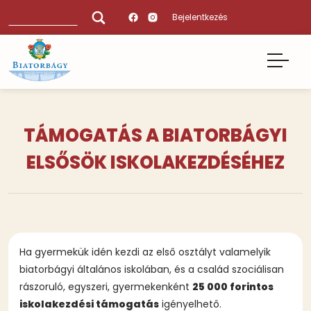
Ugrás
Keresés
Bejelentkezés
a
tartalomra
TÁMOGATÁS A BIATORBÁGYI
ELSŐSÖK ISKOLAKEZDÉSÉHEZ
Ha gyermekük idén kezdi az első osztályt valamelyik
biatorbágyi általános iskolában, és a család szociálisan
rászoruló, egyszeri, gyermekenként
25 000 forintos
iskolakezdési támogatás
igényelhető.