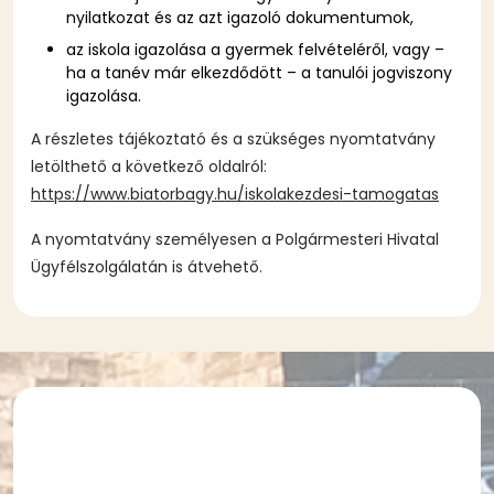
nyilatkozat és az azt igazoló dokumentumok,
az iskola igazolása a gyermek felvételéről, vagy –
ha a tanév már elkezdődött – a tanulói jogviszony
igazolása.
A részletes tájékoztató és a szükséges nyomtatvány
letölthető a következő oldalról:
https://www.biatorbagy.hu/iskolakezdesi-tamogatas
A nyomtatvány személyesen a Polgármesteri Hivatal
Ügyfélszolgálatán is átvehető.