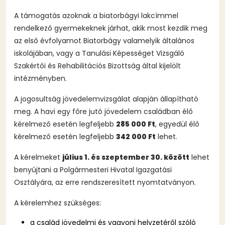
A támogatás azoknak a biatorbágyi lakcímmel
rendelkező gyermekeknek járhat, akik most kezdik meg
az első évfolyamot Biatorbágy valamelyik általános
iskolájában, vagy a Tanulási Képességet Vizsgáló
Szakértői és Rehabilitációs Bizottság által kijelölt
intézményben.
A jogosultság jövedelemvizsgálat alapján állapítható
meg. A havi egy főre jutó jövedelem családban élő
kérelmező esetén legfeljebb
285 000 Ft
, egyedül élő
kérelmező esetén legfeljebb
342 000 Ft
lehet.
A kérelmeket
július 1. és szeptember 30. között
lehet
benyújtani a Polgármesteri Hivatal Igazgatási
Osztályára, az erre rendszeresített nyomtatványon.
A kérelemhez szükséges:
a család jövedelmi és vagyoni helyzetéről szóló