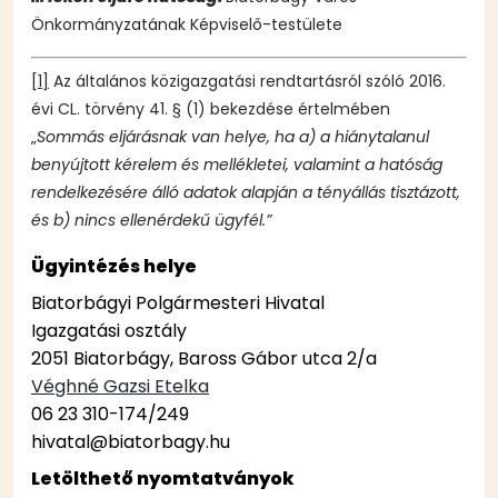
Önkormányzatának Képviselő-testülete
[1]
Az általános közigazgatási rendtartásról szóló 2016.
évi CL. törvény 41. § (1) bekezdése értelmében
„
Sommás eljárásnak van helye, ha a) a hiánytalanul
benyújtott kérelem és mellékletei, valamint a hatóság
rendelkezésére álló adatok alapján a tényállás tisztázott,
és b) nincs ellenérdekű ügyfél.”
Ügyintézés helye
Biatorbágyi Polgármesteri Hivatal
Igazgatási osztály
2051 Biatorbágy, Baross Gábor utca 2/a
Véghné Gazsi Etelka
06 23 310-174/249
hivatal@biatorbagy.hu
Letölthető nyomtatványok