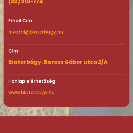
(23) 310-174
Email Cím
hivatal@biatorbagy.hu
Cím
Biatorbágy, Baross Gábor utca 2/A
Honlap elérhetőség
www.biatorbagy.hu