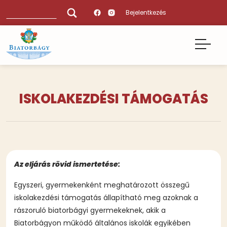
Ugrás
Keresés
Bejelentkezés
a
tartalomra
ISKOLAKEZDÉSI TÁMOGATÁS
Az eljárás rövid ismertetése:
Egyszeri, gyermekenként meghatározott összegű
iskolakezdési támogatás állapítható meg azoknak a
rászoruló biatorbágyi gyermekeknek, akik a
Biatorbágyon működő általános iskolák egyikében