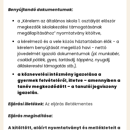
Benyújtandó dokumentumok:
a „Kérelem az általános iskola 1. osztályát először
megkezdők iskolakezdési támogatásának
megállapításához” nyomtatvány kitöltve,
a kérelmező és a vele közös háztartásban élők - a
kérelem benyújtását megelőző havi - nettó
jövedelmét igazoló dokumentumok
(pl. munkabér,
családi pótlék, gyes, tartásdíj, táppénz, nyugdíj,
álláskeresési támogatás stb.),
a köznevelési intézmény igazolása a
gyermek felvételéről, illetve – amennyiben a
tanév megkezdődött – a tanulói jogviszony
igazolás.
Eljárási illetékek:
Az eljárás illetékmentes
Eljárás megindítása:
A kitöltött, aláírt nyomtatványt és mellékleteit a