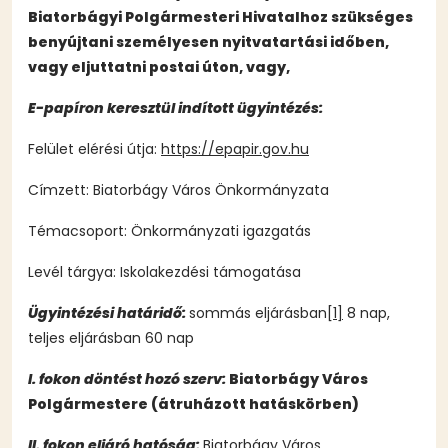
Biatorbágyi Polgármesteri Hivatalhoz szükséges
benyújtani személyesen nyitvatartási időben,
vagy eljuttatni postai úton, vagy,
E-papíron keresztül indított ügyintézés:
Felület elérési útja:
https://epapir.gov.hu
Címzett: Biatorbágy Város Önkormányzata
Témacsoport: Önkormányzati igazgatás
Levél tárgya: Iskolakezdési támogatása
Ügyintézési határidő:
sommás eljárásban
[1]
8 nap,
teljes eljárásban 60 nap
I. fokon döntést hozó szerv:
Biatorbágy Város
Polgármestere (átruházott hatáskörben)
II. fokon eljáró hatóság:
Biatorbágy Város