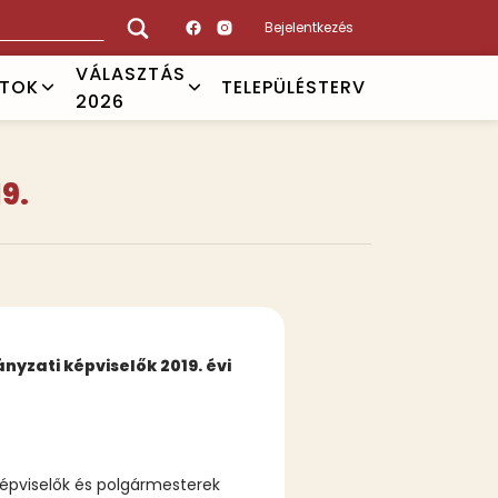
Bejelentkezés
VÁLASZTÁS
ATOK
TELEPÜLÉSTERV
2026
9.
yzati képviselők 2019. évi
képviselők és polgármesterek