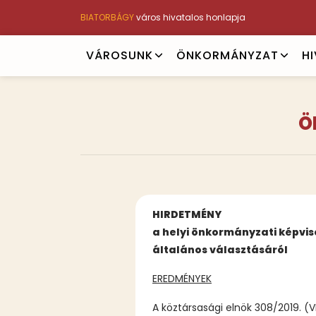
Ugrás
BIATORBÁGY
város hivatalos honlapja
a
tartalomra
Main
VÁROSUNK
ÖNKORMÁNYZAT
H
navigation
Ö
Tartalmi
HIRDETMÉNY
bekezdések
a helyi önkormányzati képvis
általános választásáról
EREDMÉNYEK
A köztársasági elnök 308/2019. (