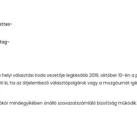
-
ettes-
ttag-
 helyi választási iroda vezetője legkésőbb 2019. október 10-én a
i ki, ha az átjelentkező választópolgárok vagy a mozgóurnát ig
]
zókör mindegyikében önálló szavazatszámláló bizottság működik.