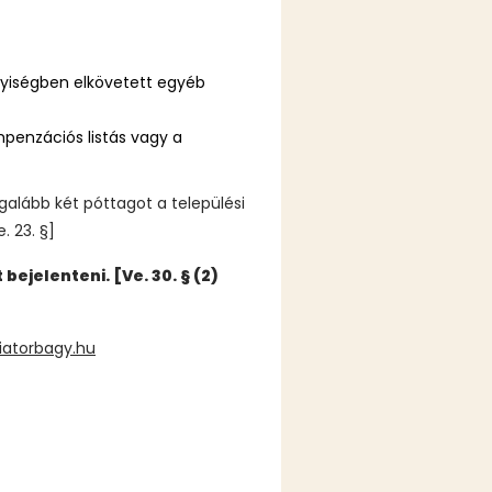
lyiségben elkövetett egyéb
ompenzációs listás vagy a
egalább két póttagot a települési
. 23. §]
ejelenteni. [Ve. 30. § (2)
iatorbagy.hu