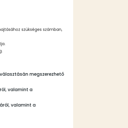
grehajtásához szükséges számban,
ja.
g.
ek választásán megszerezhető
ról, valamint a
áról, valamint a