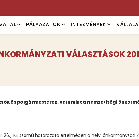
Keresés
IVATAL
PÁLYÁZATOK
INTÉZMÉNYEK
VÁLLAL
NKORMÁNYZATI VÁLASZTÁSOK 201
elők és polgármesterek, valamint a nemzetiségi önkormán
VII. 26.) KE számú határozata értelmében a helyi önkormányzati 