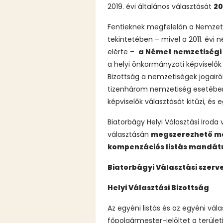
2019. évi általános választását
20
Fentieknek megfelelőn a Nemzeti 
tekintetében – mivel a 2011. évi
elérte –
a Német nemzetiségi ö
a helyi önkormányzati képviselők
Bizottság a nemzetiségek jogairól
tizenhárom nemzetiség esetében 
képviselők választását kitűzi, és
Biatorbágy Helyi Választási Iroda
választásán
megszerezhető 
kompenzációs listás mandá
Biatorbágyi Választási szerv
Helyi Választási Bizottság
Az egyéni listás és az egyéni vála
főpolgármester-jelöltet a területi