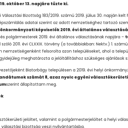
19. október 13. napjára tűzte ki.
Választási Bizottság 183/2019. számú 2019. július 30. napján kel
 népszámlálás adatai szerint az adott nemzetiséghez tartozó sz
nkormányzati képviselők 2019. évi általános választását 
 és polgármesterek 2019. évi általános választásának napjára –
t
 szóló 2011. évi CLXXIX. törvény (a továbbiakban: Nektv.) 1. számú
nemzetiségenként felsorolta azon településeket, ahol a telep
 egyidejűleg meghatározta a jelöltállításhoz szükséges ajánlások s
 vezetőjeként Biatorbágy településen a 2019. évi helyi önkormán
mandátumok számát
8, azaz nyolc egyéni választókerület
tum
szerint állapítottam meg.
ek
sztókerületi jelöltet, valamint a polgármesterjelöltet a helyi válas
 választási bizottság veszi nyilvántartásba.