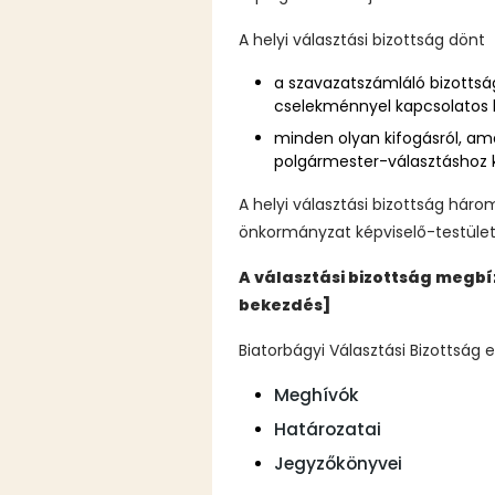
A helyi választási bizottság dönt
a szavazatszámláló bizottsá
cselekménnyel kapcsolatos k
minden olyan kifogásról, ame
polgármester-választáshoz k
A helyi választási bizottság háro
önkormányzat képviselő-testülete
A választási bizottság megbízo
bekezdés]
Biatorbágyi Választási Bizottság e
Meghívók
Határozatai
Jegyzőkönyvei