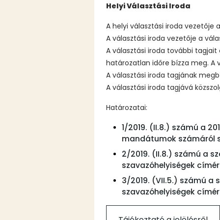
Helyi Választási Iroda
A helyi választási iroda vezetője a
A választási iroda vezetője a vála
A választási iroda további tagjai
határozatlan időre bízza meg. A vá
A választási iroda tagjának megbí
A választási iroda tagjává közszol
Határozatai:
1/2019. (II.8.) számú a 
mandátumok számáról s
2/2019. (II.8.) számú a 
szavazóhelyiségek címér
3/2019. (VII.5.) számú a
szavazóhelyiségek címér
Tájékoztató a jelölésről