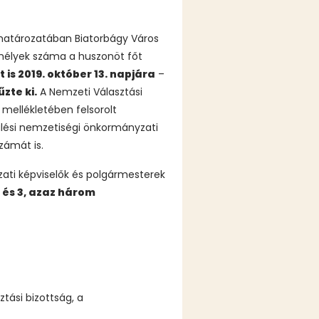
t határozatában Biatorbágy Város
emélyek száma a huszonöt főt
is 2019. október 13. napjára
–
űzte ki.
A Nemzeti Választási
 mellékletében felsorolt
ülési nemzetiségi önkormányzati
zámát is.
yzati képviselők és polgármesterek
i és 3, azaz három
ztási bizottság, a