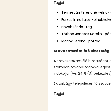
Tagjai:
Temesvári Ferencné -elnök
Farkas Imre Lajos -elnökhely
Novák László -tag-
Tóthné Jeneses Katalin -pó
Marlok Ferenc -póttag-
Szavazatszámláló Bizottság
A szavazatszámláló bizottságot a
számban további tagokkal egészít
indokolja. [Ve. 24. § (3) bekezdés
Biatorbágy településen 10 szava
Tagjai:
...