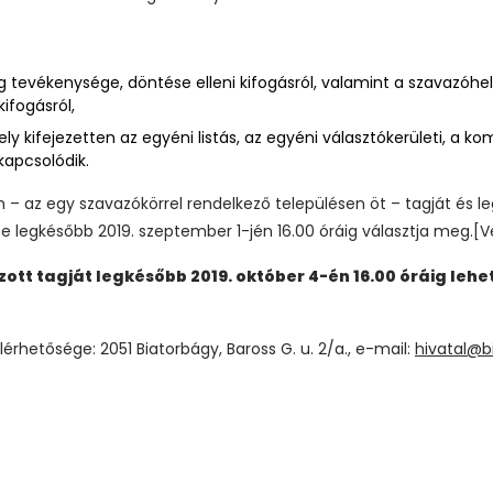
g tevékenysége, döntése elleni kifogásról, valamint a szavazóhe
ifogásról,
ly kifejezetten az egyéni listás, az egyéni választókerületi, a k
apcsolódik.
m – az egy szavazókörrel rendelkező településen öt – tagját és l
 legkésőbb 2019. szeptember 1-jén 16.00 óráig választja meg.[Ve
tt tagját legkésőbb 2019. október 4-én 16.00 óráig lehet b
lérhetősége: 2051 Biatorbágy, Baross G. u. 2/a., e-mail:
hivatal@b