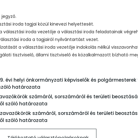
 jegyző.
sztási iroda tagjai közül kinevezi helyettesét.
t a választási iroda vezetője a választási iroda feladatainak vé
lasztási iroda a tagjairól nyilvántartást vezet.
zatását a választási iroda vezetője indokolás nélkül visszavonhat
gálati tisztviselő, állami tisztviselő és közalkalmazott bízható me
2019. évi helyi önkormányzati képviselők és polgármester
zóló határozata
szavazókörök számáról, sorszámáról és területi beosztásá
ől szóló határozata
 szavazókörök számáról, sorszámáról és területi beosztás
ől szóló határozata
Tájékoztató választópolgároknak