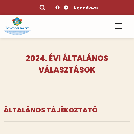
Ugrás
Keresés
Bejelentkezés
a
tartalomra
2024. ÉVI ÁLTALÁNOS
VÁLASZTÁSOK
Tartalmi
ÁLTALÁNOS TÁJÉKOZTATÓ
bekezdések