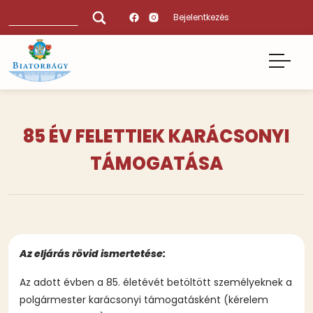
Ugrás
Keresés
Bejelentkezés
a
tartalomra
85 ÉV FELETTIEK KARÁCSONYI
TÁMOGATÁSA
Az eljárás rövid ismertetése:
Az adott évben a 85. életévét betöltött személyeknek a
polgármester karácsonyi támogatásként (kérelem