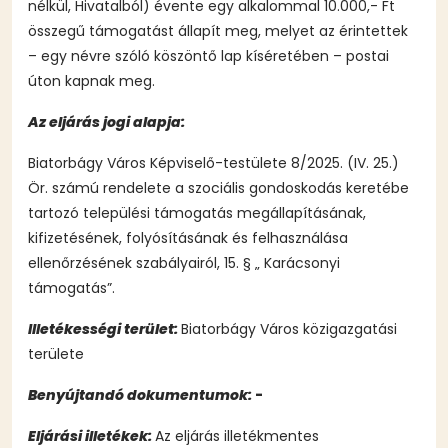
nélkül, Hivatalból) évente egy alkalommal 10.000,- Ft
összegű támogatást állapít meg, melyet az érintettek
– egy névre szóló köszöntő lap kíséretében – postai
úton kapnak meg.
Az eljárás jogi alapja:
Biatorbágy Város Képviselő-testülete 8/2025. (IV. 25.)
Ör. számú rendelete a szociális gondoskodás keretébe
tartozó települési támogatás megállapításának,
kifizetésének, folyósításának és felhasználása
ellenőrzésének szabályairól, 15. § „ Karácsonyi
támogatás”.
Illetékességi terület:
Biatorbágy Város közigazgatási
területe
Benyújtandó dokumentumok:
-
Eljárási illetékek:
Az eljárás illetékmentes