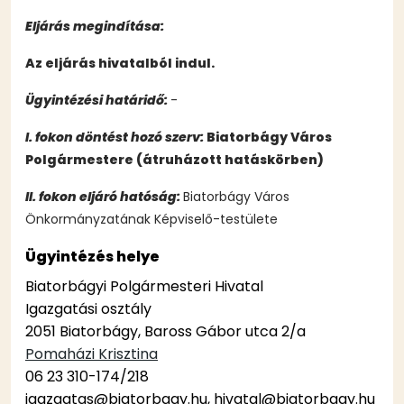
Eljárás megindítása:
Az eljárás hivatalból indul.
Ügyintézési határidő:
-
I. fokon döntést hozó szerv:
Biatorbágy Város
Polgármestere (átruházott hatáskörben)
II. fokon eljáró hatóság:
Biatorbágy Város
Önkormányzatának Képviselő-testülete
Ügyintézés helye
Biatorbágyi Polgármesteri Hivatal
Igazgatási osztály
2051 Biatorbágy, Baross Gábor utca 2/a
Pomaházi Krisztina
06 23 310-174/218
igazgatas@biatorbagy.hu, hivatal@biatorbagy.hu