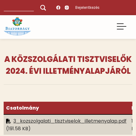
Ugrás
Keresés
Bejelentkezés
a
tartalomra
A KÖZSZOLGÁLATI TISZTVISELŐK
2024. ÉVI ILLETMÉNYALAPJÁRÓL
Csatolmány
M
3_kozszolgalati_tisztviselok_illetmenyalap.pdf
19
(191.58 KB)
K