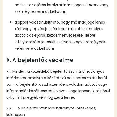
adatait az eljárás lefolytatására jogosult szerv vagy
személy részére át kell adni,
alappal valószínűsíthető, hogy másnak jogellenes
kárt vagy egyéb jogsérelmet okozott, személyes
adatait az eljárás kezdeményezésére, illetve
lefolytatására jogosult szervnek vagy személynek
kérelmére át kell adni.
X. A bejelentők védelme
X.1. Minden, a közérdekű bejelentő számára hátrányos
intézkedés, amelyre a közérdekű bejelentés miatt kerül
sor – a bejelentő rosszhiszeműen, valótlan adatot vagy
információt közölt esetet kivéve – jogellenesnek minősül
akkor is, ha egyébként jogszerű lenne.
X.2. A bejelentő számára hátrányos intézkedés,
különösen