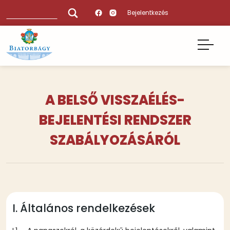
Ugrás
Keresés
Bejelentkezés
a
tartalomra
A BELSŐ VISSZAÉLÉS-
BEJELENTÉSI RENDSZER
SZABÁLYOZÁSÁRÓL
Tartalmi
I. Általános rendelkezések
bekezdések