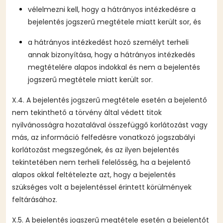
vélelmezni kell, hogy a hátrányos intézkedésre a
bejelentés jogszerű megtétele miatt került sor, és
a hátrányos intézkedést hozó személyt terheli
annak bizonyítása, hogy a hátrányos intézkedés
megtételére alapos indokkal és nem a bejelentés
jogszerű megtétele miatt került sor.
X.4. A bejelentés jogszerű megtétele esetén a bejelentő
nem tekinthető a törvény által védett titok
nyilvánosságra hozatalával összefüggő korlátozást vagy
más, az információ felfedésre vonatkozó jogszabályi
korlátozást megszegőnek, és az ilyen bejelentés
tekintetében nem terheli felelősség, ha a bejelentő
alapos okkal feltételezte azt, hogy a bejelentés
szükséges volt a bejelentéssel érintett körülmények
feltárásához.
X.5. A bejelentés jogszerű megtétele esetén a bejelentőt