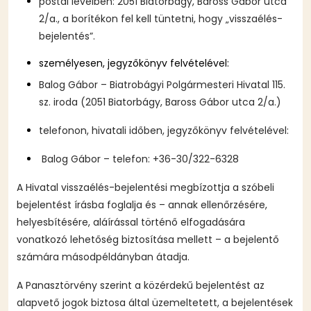
postai levélben: 2051 Biatorbágy, Baross Gábor utca
2/a., a borítékon fel kell tüntetni, hogy „visszaélés-
bejelentés”.
személyesen, jegyzőkönyv felvételével:
Balog Gábor – Biatrobágyi Polgármesteri Hivatal 115.
sz. iroda (2051 Biatorbágy, Baross Gábor utca 2/a.)
telefonon, hivatali időben, jegyzőkönyv felvételével:
Balog Gábor – telefon: +36-30/322-6328
A Hivatal visszaélés-bejelentési megbízottja a szóbeli
bejelentést írásba foglalja és – annak ellenőrzésére,
helyesbítésére, aláírással történő elfogadására
vonatkozó lehetőség biztosítása mellett – a bejelentő
számára másodpéldányban átadja.
A Panasztörvény szerint a közérdekű bejelentést az
alapvető jogok biztosa által üzemeltetett, a bejelentések