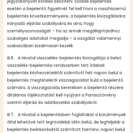
jegyzőkönyvet köteles készíteni. Szóbeli bejelentés
esetén a bejelentő figyelmét fel kell hívni a rosszhiszemű
bejelentés következményeire, a bejelentés kivizsgálására
irányadó eljárási szabályokra és arra, hogy
személyazonosságát – ha az annak megállapításához
szükséges adatokat megadja – a vizsgálat valamennyi
szakaszában bizalmasan kezelik.
III.6. A Hivatal visszaélés-bejelentés kivizsgálója a belső
visszaélés-bejelentési rendszerben tett írásbeli
bejelentés kézhezvételétől számított hét napon belül a
bejelentés megtételéről visszaigazolást küld a bejelentő
számára. A visszaigazolás keretében a bejelentő részére
általános tájékoztatást kell nyújtani a Panasztörvény
szerinti eljárási és adatkezelési szabályokról.
III.7. A Hivatal a bejelentésben foglaltakat a körülmények
által lehetővé tett legrövidebb időn belül, de legfeljebb a
bejelentés beérkezésétől számított harminc napon belül