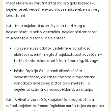
megtételére és nyilvántartására szolgáló közérdekű
bejelentések védett elektronikus rendszerében is meg
lehet tenni.
III.4. Ha a bejelentő személyesen teszi meg a
bejelentését, a belső visszaélés-bejelentési rendszer
működtetője a szóbeli bejelentést
- a személyes adatok védelmére vonatkozó
előírások szerint megtett tájékoztatást követően –
tartós és visszakereshető formában rögzíti, vagy
írásba foglalja és – annak ellenőrzésére,
helyesbítésére, aláírással történő elfogadására
vonatkozó lehetőség biztosítása mellett – a
bejelentő számára másodpéldányban átadja.
III.5. A Hivatal visszaélés-bejelentési megbízottja a
szóbeli bejelentés írásba foglalása során teljes és pontos