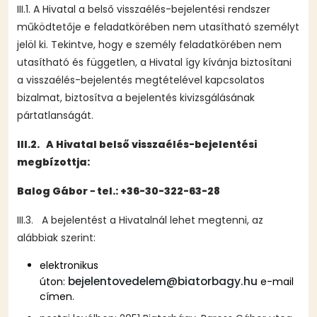
III.1. A Hivatal a belső visszaélés-bejelentési rendszer
működtetője e feladatkörében nem utasítható személyt
jelöl ki. Tekintve, hogy e személy feladatkörében nem
utasítható és független, a Hivatal így kívánja biztosítani
a visszaélés-bejelentés megtételével kapcsolatos
bizalmat, biztosítva a bejelentés kivizsgálásának
pártatlanságát.
III.2. A Hivatal belső visszaélés-bejelentési
megbízottja:
Balog Gábor − tel.: +36-30-322-63-28
III.3. A bejelentést a Hivatalnál lehet megtenni, az
alábbiak szerint:
elektronikus
bejelentovedelem@biatorbagy.hu
úton:
e-mail
címen.