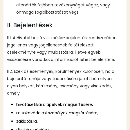
ellenérték fejében tevékenységet végez, vagy
önmaga foglalkoztatását végzi.
II. Bejelentések
II.1. A Hivatal belső visszaélés-bejelentési rendszerében
jogellenes vagy jogellenesnek feltételezett
cselekményre vagy mulasztásra, illetve egyéb
visszaélésre vonatkozó információt lehet bejelenteni.
II.2. Ezek az események, körülmények különösen, ha a
bejelentő tanúja vagy tudomására jutott bármilyen
olyan helyzet, körülmény, esemény vagy viselkedés,
amely:
hivatásetikai alapelvek megsértésére,
munkavédelmi szabályok megsértésére,
zaklatásra,
diszkriminációra,