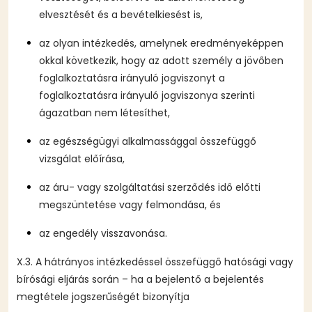
elvesztését és a bevételkiesést is,
az olyan intézkedés, amelynek eredményeképpen
okkal következik, hogy az adott személy a jövőben
foglalkoztatásra irányuló jogviszonyt a
foglalkoztatásra irányuló jogviszonya szerinti
ágazatban nem létesíthet,
az egészségügyi alkalmassággal összefüggő
vizsgálat előírása,
az áru- vagy szolgáltatási szerződés idő előtti
megszüntetése vagy felmondása, és
az engedély visszavonása.
X.3. A hátrányos intézkedéssel összefüggő hatósági vagy
bírósági eljárás során – ha a bejelentő a bejelentés
megtétele jogszerűségét bizonyítja