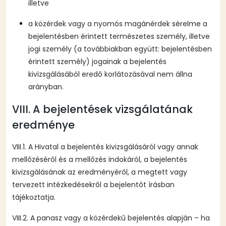
illetve
a közérdek vagy a nyomós magánérdek sérelme a
bejelentésben érintett természetes személy, illetve
jogi személy (a továbbiakban együtt: bejelentésben
érintett személy) jogainak a bejelentés
kivizsgálásából eredő korlátozásával nem állna
arányban.
VIII. A bejelentések vizsgálatának
eredménye
VIII.1. A Hivatal a bejelentés kivizsgálásáról vagy annak
mellőzéséről és a mellőzés indokáról, a bejelentés
kivizsgálásának az eredményéről, a megtett vagy
tervezett intézkedésekről a bejelentőt írásban
tájékoztatja.
VIII.2. A panasz vagy a közérdekű bejelentés alapján – ha