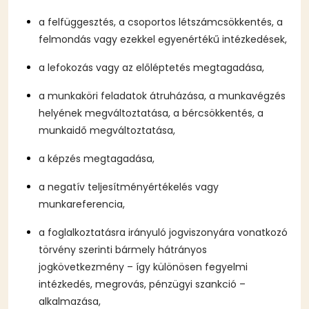
a felfüggesztés, a csoportos létszámcsökkentés, a
felmondás vagy ezekkel egyenértékű intézkedések,
a lefokozás vagy az előléptetés megtagadása,
a munkaköri feladatok átruházása, a munkavégzés
helyének megváltoztatása, a bércsökkentés, a
munkaidő megváltoztatása,
a képzés megtagadása,
a negatív teljesítményértékelés vagy
munkareferencia,
a foglalkoztatásra irányuló jogviszonyára vonatkozó
törvény szerinti bármely hátrányos
jogkövetkezmény – így különösen fegyelmi
intézkedés, megrovás, pénzügyi szankció –
alkalmazása,