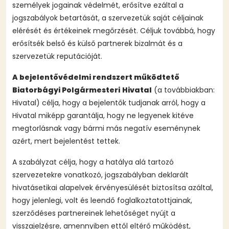
személyek jogainak védelmét, erősítve ezáltal a
jogszabályok betartását, a szervezetük saját céljainak
elérését és értékeinek megőrzését. Céljuk továbbá, hogy
erősítsék belső és külső partnerek bizalmát és a
szervezetük reputációját.
A bejelentővédelmi rendszert működtető
Biatorbágyi Polgármesteri
Hivatal
(a továbbiakban:
Hivatal) célja, hogy a bejelentők tudjanak arról, hogy a
Hivatal miképp garantálja, hogy ne legyenek kitéve
megtorlásnak vagy bármi más negatív eseménynek
azért, mert bejelentést tettek.
A szabályzat célja, hogy a hatálya alá tartozó
szervezetekre vonatkozó, jogszabályban deklarált
hivatásetikai alapelvek érvényesülését biztosítsa azáltal,
hogy jelenlegi, volt és leendő foglalkoztatottjainak,
szerződéses partnereinek lehetőséget nyújt a
visszajelzésre, amennyiben ettől eltérő működést,