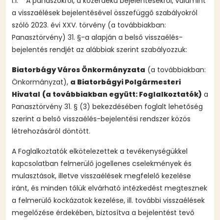
I.1. A panaszokról, a közérdekű bejelentésekről, valamint
a visszaélések bejelentésével összefüggő szabályokról
szóló 2023. évi XXV. törvény (a továbbiakban:
Panasztörvény) 31. §-a alapján a belső visszaélés-
bejelentés rendjét az alábbiak szerint szabályozzuk:
Biatorbágy Város Önkormányzata
(a továbbiakban:
Önkormányzat),
a Biatorbágyi Polgármesteri
Hivatal
(a továbbiakban együtt: Foglalkoztatók)
a
Panasztörvény 31. § (3) bekezdésében foglalt lehetőség
szerint a belső visszaélés-bejelentési rendszer közös
létrehozásáról döntött.
A Foglalkoztatók elkötelezettek a tevékenységükkel
kapcsolatban felmerülő jogellenes cselekmények és
mulasztások, illetve visszaélések megfelelő kezelése
iránt, és minden tőlük elvárható intézkedést megtesznek
a felmerülő kockázatok kezelése, ill. további visszaélések
megelőzése érdekében, biztosítva a bejelentést tevő