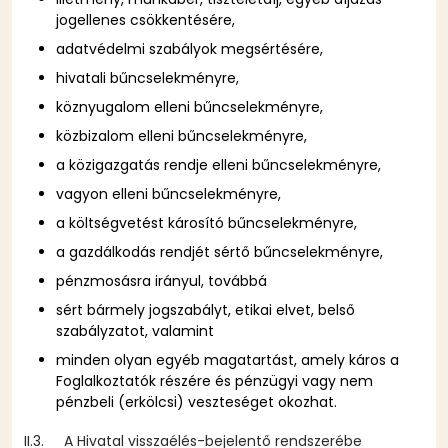
jogellenes csökkentésére,
adatvédelmi szabályok megsértésére,
hivatali bűncselekményre,
köznyugalom elleni bűncselekményre,
közbizalom elleni bűncselekményre,
a közigazgatás rendje elleni bűncselekményre,
vagyon elleni bűncselekményre,
a költségvetést károsító bűncselekményre,
a gazdálkodás rendjét sértő bűncselekményre,
pénzmosásra irányul, továbbá
sért bármely jogszabályt, etikai elvet, belső
szabályzatot, valamint
minden olyan egyéb magatartást, amely káros a
Foglalkoztatók részére és pénzügyi vagy nem
pénzbeli (erkölcsi) veszteséget okozhat.
II.3. A Hivatal visszaélés-bejelentő rendszerébe