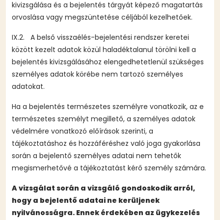
kivizsgálása és a bejelentés tárgyát képező magatartás
orvoslása vagy megszüntetése céljából kezelhetőek.
IX.2. A belső visszaélés-bejelentési rendszer keretei
között kezelt adatok közül haladéktalanul törölni kell a
bejelentés kivizsgálásához elengedhetetlenül szükséges
személyes adatok körébe nem tartozó személyes
adatokat.
Ha a bejelentés természetes személyre vonatkozik, az e
természetes személyt megillető, a személyes adatok
védelmére vonatkozó előírások szerinti, a
tájékoztatáshoz és hozzáféréshez való joga gyakorlása
során a bejelentő személyes adatai nem tehetők
megismerhetővé a tájékoztatást kérő személy számára.
A vizsgálat során a vizsgáló gondoskodik arról,
hogy a bejelentő adatai ne kerüljenek
nyilvánosságra. Ennek érdekében az ügykezelés