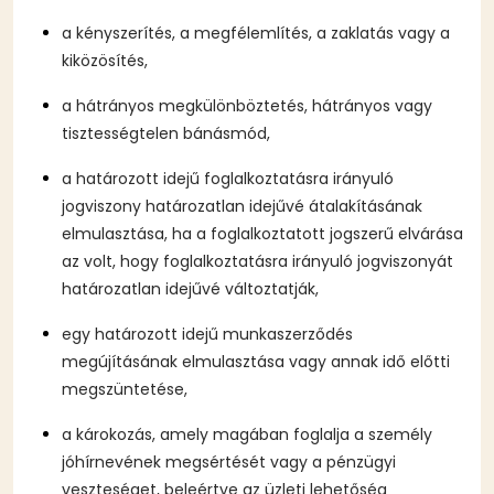
a kényszerítés, a megfélemlítés, a zaklatás vagy a
kiközösítés,
a hátrányos megkülönböztetés, hátrányos vagy
tisztességtelen bánásmód,
a határozott idejű foglalkoztatásra irányuló
jogviszony határozatlan idejűvé átalakításának
elmulasztása, ha a foglalkoztatott jogszerű elvárása
az volt, hogy foglalkoztatásra irányuló jogviszonyát
határozatlan idejűvé változtatják,
egy határozott idejű munkaszerződés
megújításának elmulasztása vagy annak idő előtti
megszüntetése,
a károkozás, amely magában foglalja a személy
jóhírnevének megsértését vagy a pénzügyi
veszteséget, beleértve az üzleti lehetőség