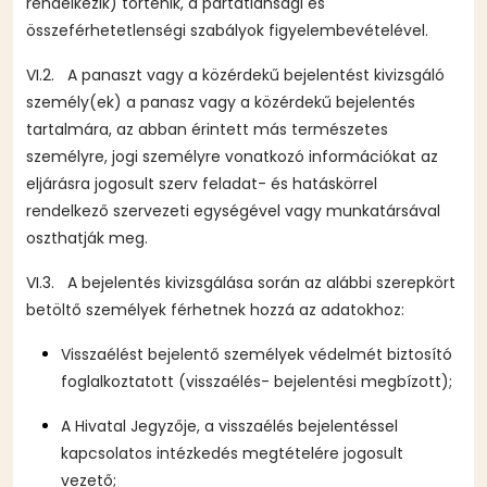
rendelkezik) történik, a pártatlansági és
összeférhetetlenségi szabályok figyelembevételével.
VI.2. A panaszt vagy a közérdekű bejelentést kivizsgáló
személy(ek) a panasz vagy a közérdekű bejelentés
tartalmára, az abban érintett más természetes
személyre, jogi személyre vonatkozó információkat az
eljárásra jogosult szerv feladat- és hatáskörrel
rendelkező szervezeti egységével vagy munkatársával
oszthatják meg.
VI.3. A bejelentés kivizsgálása során az alábbi szerepkört
betöltő személyek férhetnek hozzá az adatokhoz:
Visszaélést bejelentő személyek védelmét biztosító
foglalkoztatott (visszaélés- bejelentési megbízott);
A Hivatal Jegyzője, a visszaélés bejelentéssel
kapcsolatos intézkedés megtételére jogosult
vezető;