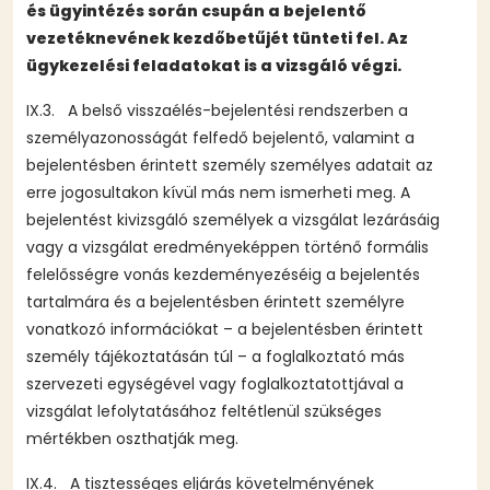
és ügyintézés során csupán a bejelentő
vezetéknevének kezdőbetűjét tünteti fel. Az
ügykezelési feladatokat is a vizsgáló végzi.
IX.3. A belső visszaélés-bejelentési rendszerben a
személyazonosságát felfedő bejelentő, valamint a
bejelentésben érintett személy személyes adatait az
erre jogosultakon kívül más nem ismerheti meg. A
bejelentést kivizsgáló személyek a vizsgálat lezárásáig
vagy a vizsgálat eredményeképpen történő formális
felelősségre vonás kezdeményezéséig a bejelentés
tartalmára és a bejelentésben érintett személyre
vonatkozó információkat – a bejelentésben érintett
személy tájékoztatásán túl – a foglalkoztató más
szervezeti egységével vagy foglalkoztatottjával a
vizsgálat lefolytatásához feltétlenül szükséges
mértékben oszthatják meg.
IX.4. A tisztességes eljárás követelményének