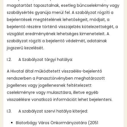
magatartást tapasztalnak, esetleg bűncselekmény vagy
szabálysértés gyanúja merül fel. A szabályzat rögzíti a
bejelentések megtételének lehetőségeit, módjait, a
bejelentő részére történő visszajelzés kötelezettségét, a
vizsgálat eredményének lehetséges kimeneteleit. A
szabályzat rögzíti a bejelentő védelmét, adatainak
jogszerű kezelését.
I.2. A Szabályzat tárgyi hatálya:
A Hivatal által működtetett visszaélés-bejelentő
rendszerben a Panasztörvényben meghatározott
jogellenes vagy jogellenesnek feltételezett
cselekményre vagy mulasztásra, illetve egyéb
visszaélésre vonatkozó információt lehet bejelenteni.
I.3. A szabályzat szervi hatálya kiterjed:
Biatorbágy Város Önkormányzatára (2051