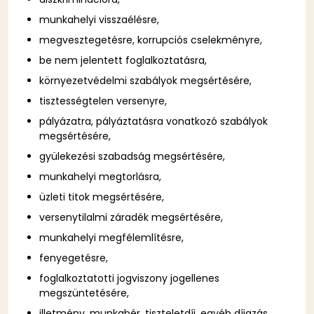
munkahelyi visszaélésre,
megvesztegetésre, korrupciós cselekményre,
be nem jelentett foglalkoztatásra,
környezetvédelmi szabályok megsértésére,
tisztességtelen versenyre,
pályázatra, pályáztatásra vonatkozó szabályok
megsértésére,
gyülekezési szabadság megsértésére,
munkahelyi megtorlásra,
üzleti titok megsértésére,
versenytilalmi záradék megsértésére,
munkahelyi megfélemlítésre,
fenyegetésre,
foglalkoztatotti jogviszony jogellenes
megszüntetésére,
illetmény, munkabér, tiszteletdíj, egyéb díjazás