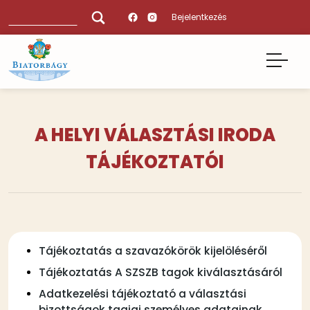
Ugrás
Keresés
Bejelentkezés
a
tartalomra
A HELYI VÁLASZTÁSI IRODA
TÁJÉKOZTATÓI
Tartalmi
Tájékoztatás a szavazókörök kijelöléséről
bekezdések
Tájékoztatás A SZSZB tagok kiválasztásáról
Adatkezelési tájékoztató a választási
bizottságok tagjai személyes adatainak