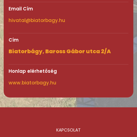
Email Cím
hivatal@biatorbagy.hu
Cím
Biatorbágy, Baross Gábor utca 2/A
Honlap elérhetőség
www.biatorbagy.hu
KAPCSOLAT
Lábléc