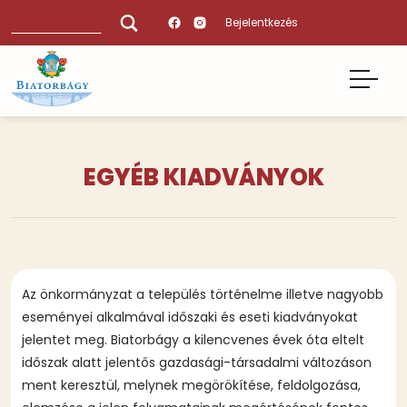
Ugrás
Keresés
Bejelentkezés
a
tartalomra
EGYÉB KIADVÁNYOK
Tartalmi
Az önkormányzat a település történelme illetve nagyobb
bekezdések
eseményei alkalmával időszaki és eseti kiadványokat
jelentet meg. Biatorbágy a kilencvenes évek óta eltelt
időszak alatt jelentős gazdasági-társadalmi változáson
ment keresztül, melynek megörökítése, feldolgozása,