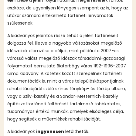
elemzése a jelen folyamatainak megértésének fontos
eszköze, de ugyanilyen lényeges szempont az is, hogy az
utókor számára értékelhető történeti lenyomatok
szülessenek.
A kiadványok jelentős része tehát a jelen történéseit
dolgozza fel, illetve a nagyobb változásokat megelőző
időszakok elemzése a céljuk, mint például a 2007-es
várossá válást megelőző időszak társadalmi-gazdasági
folyamatait bemutató Biatorbágy város 1192-1996-2007
című kiadvány. A kötetek között szerepelnek történeti
dokumentációk is, mint a város településközpontjainak
rehabilitációjáról szóló színes fénykép- és térkép album,
vagy a Szily-kastély és a Sándor-Metternich-kastély
építészettörténeti feltárását tartalmazó többkötetes,
tudományos értékű munkák, amelyek elsődleges célja,
hogy segítsék a műemlékek rehabilitációját.
A kiadványok
ingyenesen
letölthetők.