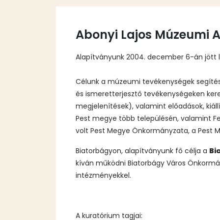
Abonyi Lajos Múzeumi A
Alapítványunk 2004. december 6-án jött l
Célunk a múzeumi tevékenységek segítése, 
és ismeretterjesztő tevékenységeken keresz
megjelenítések), valamint előadások, kiá
Pest megye több településén, valamint 
volt Pest Megye Önkormányzata, a Pest 
Biatorbágyon, alapítványunk fő célja a
Bi
kíván működni Biatorbágy Város Önkormányt
intézményekkel.
A kuratórium tagjai: