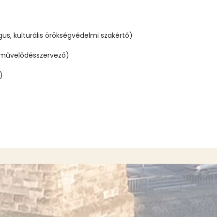
us, kulturális örökségvédelmi szakértő)
, művelődésszervező)
)