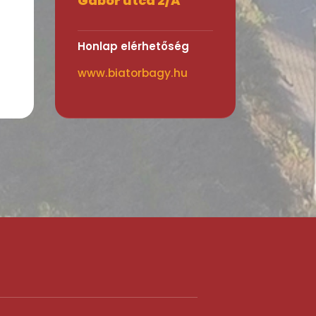
Gábor utca 2/A
Honlap elérhetőség
www.biatorbagy.hu