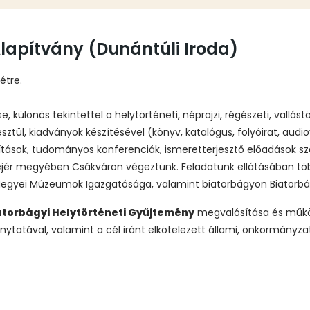
lapítvány (Dunántúli Iroda)
étre.
különös tekintettel a helytörténeti, néprajzi, régészeti, vallá
tül, kiadványok készítésével (könyv, katalógus, folyóirat, audiov
llítások, tudományos konferenciák, ismeretterjesztő előadások 
Fejér megyében Csákváron végeztünk. Feladatunk ellátásában 
Megyei Múzeumok Igazgatósága, valamint biatorbágyon Biatorb
atorbágyi Helytörténeti Gyűjtemény
megvalósítása és műkö
atával, valamint a cél iránt elkötelezett állami, önkormányzati