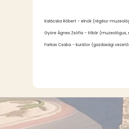
Kalácska Róbert - elnök (régész-muzeológ
Györe Ágnes Zsófia - titkár (muzeológus
Farkas Csaba - kurátor (gazdasági vezető