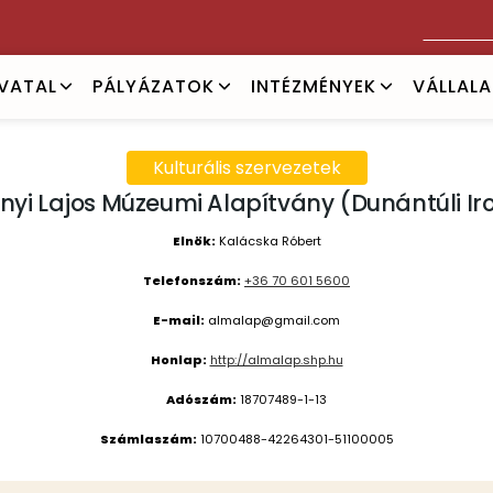
Keresés
IVATAL
PÁLYÁZATOK
INTÉZMÉNYEK
VÁLLAL
Kulturális szervezetek
nyi Lajos Múzeumi Alapítvány (Dunántúli Ir
Elnök:
Kalácska Róbert
Telefonszám:
+36 70 601 5600
E-mail:
almalap@gmail.com
Honlap:
http://almalap.shp.hu
Adószám:
18707489-1-13
Számlaszám:
10700488-42264301-51100005