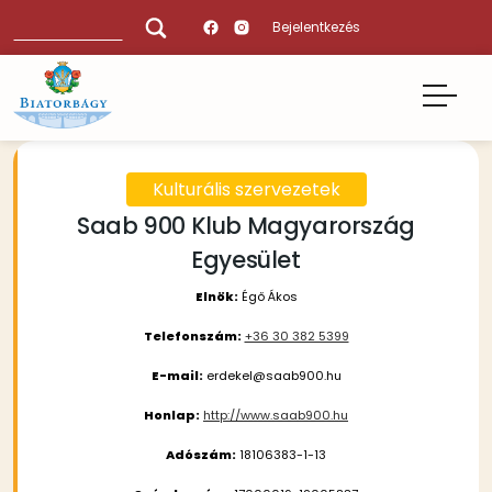
Ugrás
Keresés
Bejelentkezés
a
tartalomra
Kulturális szervezetek
Saab 900 Klub Magyarország
Egyesület
Elnök:
Égő Ákos
Telefonszám:
+36 30 382 5399
E-mail:
erdekel@saab900.hu
Honlap:
http://www.saab900.hu
Adószám:
18106383-1-13