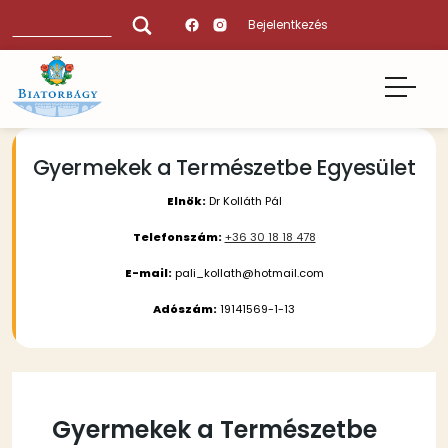
Ugrás
Keresés
Bejelentkezés
a
tartalomra
Gyermekek a Természetbe Egyesület
Elnök:
Dr Kolláth Pál
Telefonszám:
+36 30 18 18 478
E-mail:
pali_kollath@hotmail.com
Adószám:
19141569-1-13
Gyermekek a Természetbe