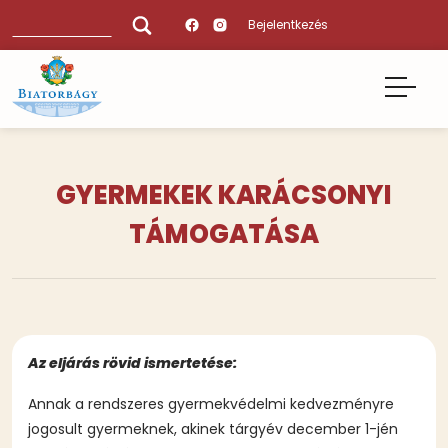
Ugrás
Keresés
Bejelentkezés
a
tartalomra
GYERMEKEK KARÁCSONYI
TÁMOGATÁSA
Az eljárás rövid ismertetése:
Annak a rendszeres gyermekvédelmi kedvezményre
jogosult gyermeknek, akinek tárgyév december 1-jén