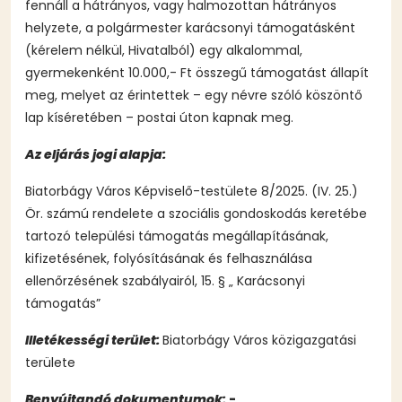
fennáll a hátrányos, vagy halmozottan hátrányos
helyzete, a polgármester karácsonyi támogatásként
(kérelem nélkül, Hivatalból) egy alkalommal,
gyermekenként 10.000,- Ft összegű támogatást állapít
meg, melyet az érintettek – egy névre szóló köszöntő
lap kíséretében – postai úton kapnak meg.
Az eljárás jogi alapja:
Biatorbágy Város Képviselő-testülete 8/2025. (IV. 25.)
Ör. számú rendelete a szociális gondoskodás keretébe
tartozó települési támogatás megállapításának,
kifizetésének, folyósításának és felhasználása
ellenőrzésének szabályairól, 15. § „ Karácsonyi
támogatás”
Illetékességi terület:
Biatorbágy Város közigazgatási
területe
Benyújtandó dokumentumok:
-