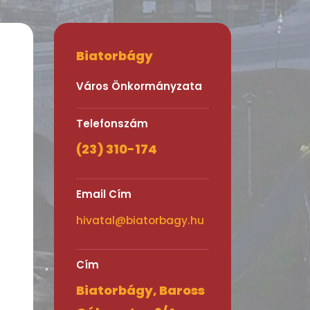
Biatorbágy
Város Önkormányzata
Telefonszám
(23) 310-174
Email Cím
hivatal@biatorbagy.hu
Cím
Biatorbágy, Baross