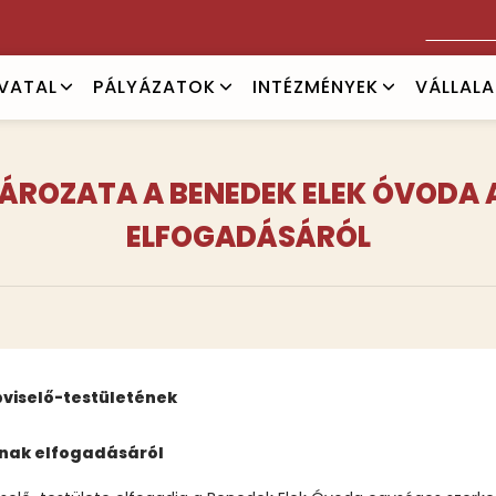
Keresés
IVATAL
PÁLYÁZATOK
INTÉZMÉNYEK
VÁLLAL
HATÁROZATA A BENEDEK ELEK ÓVOD
ELFOGADÁSÁRÓL
viselő-testületének
ának elfogadásáról