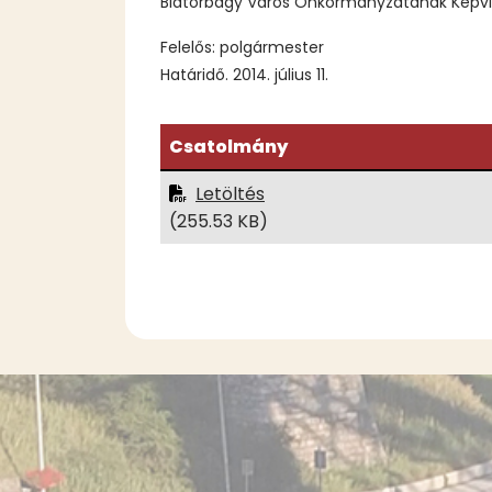
Biatorbágy Város Önkormányzatának Képvise
Felelős: polgármester
Határidő. 2014. július 11.
Csatolmány
Letöltés
(255.53 KB)