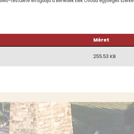
lő-testülete elfogadja a Benedek Elek Óvoda egységes szerkezet
Méret
255.53 KB