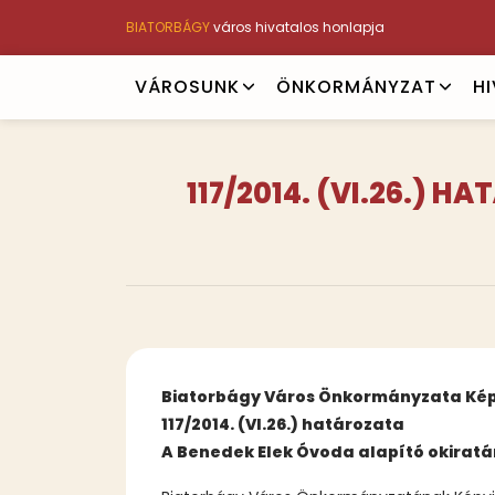
Ugrás
BIATORBÁGY
város hivatalos honlapja
a
tartalomra
Main
VÁROSUNK
ÖNKORMÁNYZAT
H
navigation
117/2014. (VI.26.) 
Biatorbágy Város Önkormányzata Kép
117/2014. (VI.26.) határozata
A Benedek Elek Óvoda alapító okirat