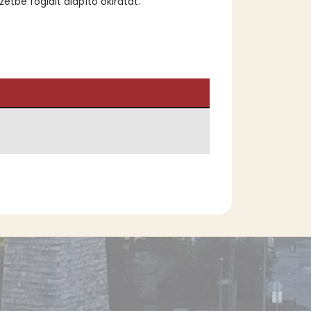
be foglalt alapító okiratát.