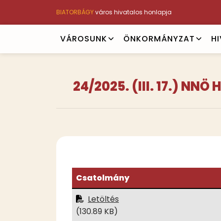
Ugrás
BIATORBÁGY
város hivatalos honlapja
a
tartalomra
Main
VÁROSUNK
ÖNKORMÁNYZAT
H
navigation
24/2025. (III. 17.) 
Csatolmány
Letöltés
(130.89 KB)