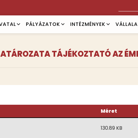
Keresés
IVATAL
PÁLYÁZATOK
INTÉZMÉNYEK
VÁLLAL
NNÖ HATÁROZATA TÁJÉKOZTATÓ AZ 
Méret
130.89 KB