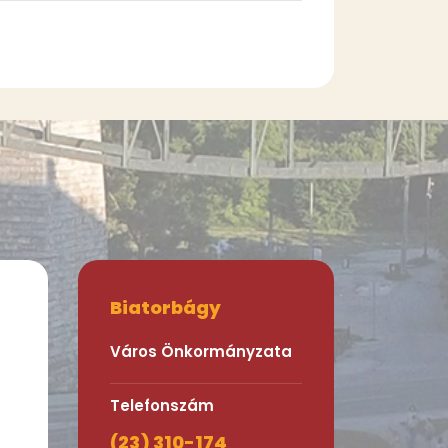
Biatorbágy
Város Önkormányzata
Telefonszám
(23) 310-174