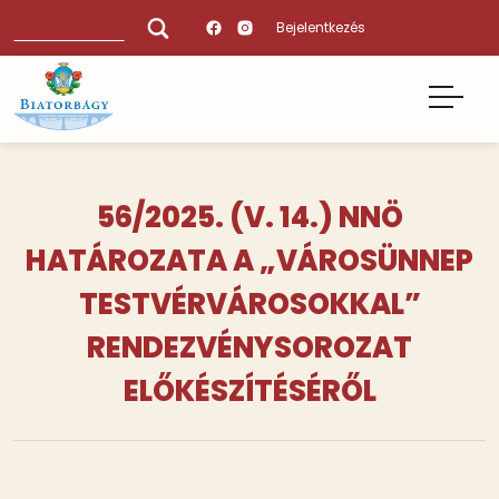
Ugrás
Keresés
Bejelentkezés
a
tartalomra
56/2025. (V. 14.) NNÖ
HATÁROZATA A „VÁROSÜNNEP
TESTVÉRVÁROSOKKAL”
RENDEZVÉNYSOROZAT
ELŐKÉSZÍTÉSÉRŐL