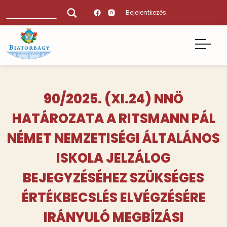
Ugrás
Keresés
Bejelentkezés
a
tartalomra
90/2025. (XI.24) NNÖ
HATÁROZATA A RITSMANN PÁL
NÉMET NEMZETISÉGI ÁLTALÁNOS
ISKOLA JELZÁLOG
BEJEGYZÉSÉHEZ SZÜKSÉGES
ÉRTÉKBECSLÉS ELVÉGZÉSÉRE
IRÁNYULÓ MEGBÍZÁSI