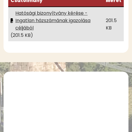
Csatolmány
Méret
Hatósági bizonyítvány kérése -
Ingatlan házszámának igazolása
201.5
céljából
KB
(201.5 KB)