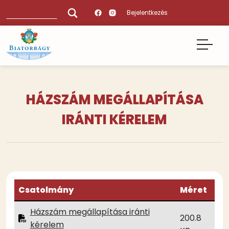
Ugrás
Keresés
Bejelentkezés
a
tartalomra
HÁZSZÁM MEGÁLLAPÍTÁSA
IRÁNTI KÉRELEM
Csatolmány
Méret
Házszám megállapítása iránti
200.8
kérelem