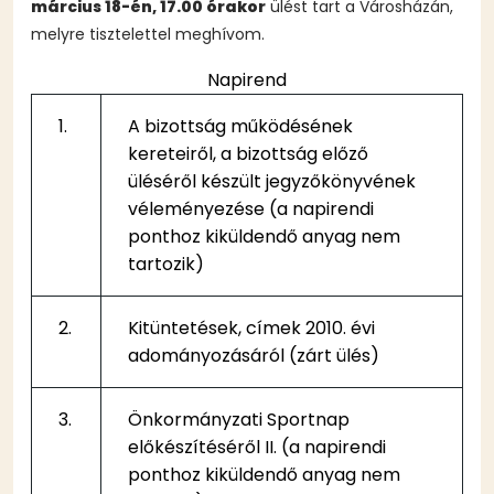
március 18-én, 17.00 órakor
ülést tart a Városházán,
melyre tisztelettel meghívom.
Napirend
1.
A bizottság működésének
kereteiről, a bizottság előző
üléséről készült jegyzőkönyvének
véleményezése (a napirendi
ponthoz kiküldendő anyag nem
tartozik)
2.
Kitüntetések, címek 2010. évi
adományozásáról (zárt ülés)
3.
Önkormányzati Sportnap
előkészítéséről II. (a napirendi
ponthoz kiküldendő anyag nem