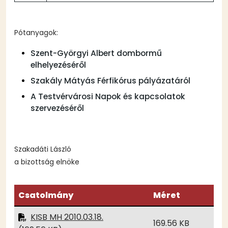
Pótanyagok:
Szent-Györgyi Albert dombormű
elhelyezéséről
Szakály Mátyás Férfikórus pályázatáról
A Testvérvárosi Napok és kapcsolatok
szervezéséről
Szakadáti László
a bizottság elnöke
Csatolmány
Méret
KISB MH 2010.03.18.
169.56 KB