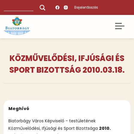
Ugrás
Keresés
Bejelentkezés
a
tartalomra
KÖZMŰVELŐDÉSI, IFJÚSÁGI ÉS
SPORT BIZOTTSÁG 2010.03.18.
Meghívó
Biatorbágy Város Képviselő - testületének
Közművelődési, Ifjúsági és Sport Bizottsága
2010.