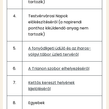
tartozik)
4.
Testvérvárosi Napok
előkészítéséről (a napirendi
ponthoz kiküldendő anyag nem
tartozik)
5.
A fonyódligeti üdülő és az iharos-
völgyi tábor üzleti tervéről
6.
A Trianon szobor elhelyezéséről
7.
Kettős kereszt helyének
kijelöléséről
8.
Egyebek