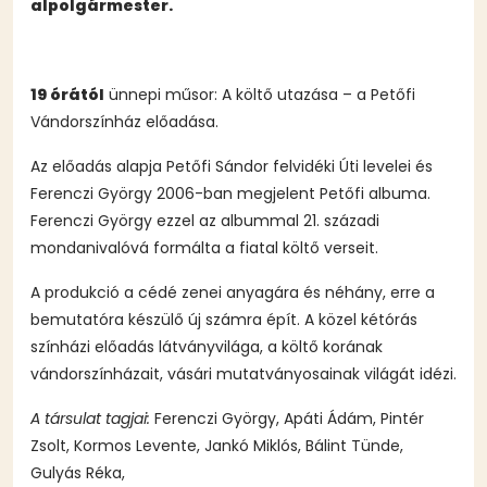
alpolgármester.
19 órától
ünnepi műsor: A költő utazása – a Petőfi
Vándorszínház előadása.
Az előadás alapja Petőfi Sándor felvidéki Úti levelei és
Ferenczi György 2006-ban megjelent Petőfi albuma.
Ferenczi György ezzel az albummal 21. századi
mondanivalóvá formálta a fiatal költő verseit.
A produkció a cédé zenei anyagára és néhány, erre a
bemutatóra készülő új számra épít. A közel kétórás
színházi előadás látványvilága, a költő korának
vándorszínházait, vásári mutatványosainak világát idézi.
A társulat tagjai:
Ferenczi György, Apáti Ádám, Pintér
Zsolt, Kormos Levente, Jankó Miklós, Bálint Tünde,
Gulyás Réka,