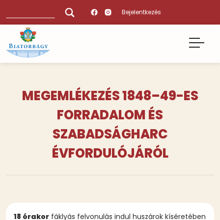
Ugrás
Keresés
Bejelentkezés
a
tartalomra
MEGEMLÉKEZÉS 1848–49-ES
FORRADALOM ÉS
SZABADSÁGHARC
ÉVFORDULÓJÁRÓL
18 órakor
fáklyás felvonulás indul huszárok kíséretében