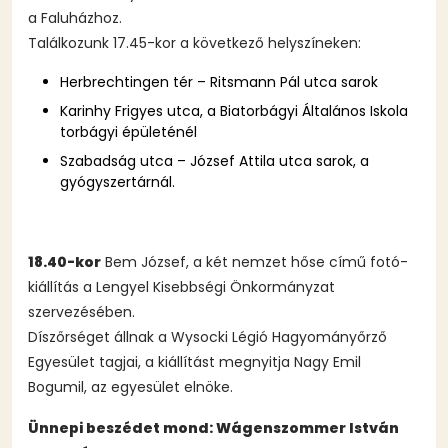
a Faluházhoz.
Találkozunk 17.45-kor a következő helyszíneken:
Herbrechtingen tér – Ritsmann Pál utca sarok
Karinhy Frigyes utca, a Biatorbágyi Általános Iskola
torbágyi épületénél
Szabadság utca – József Attila utca sarok, a
gyógyszertárnál.
18.40-kor
Bem József, a két nemzet hőse című fotó-
kiállítás a Lengyel Kisebbségi Önkormányzat
szervezésében.
Díszőrséget állnak a Wysocki Légió Hagyományőrző
Egyesület tagjai, a kiállítást megnyitja Nagy Emil
Bogumil, az egyesület elnöke.
Ünnepi beszédet mond: Wágenszommer István