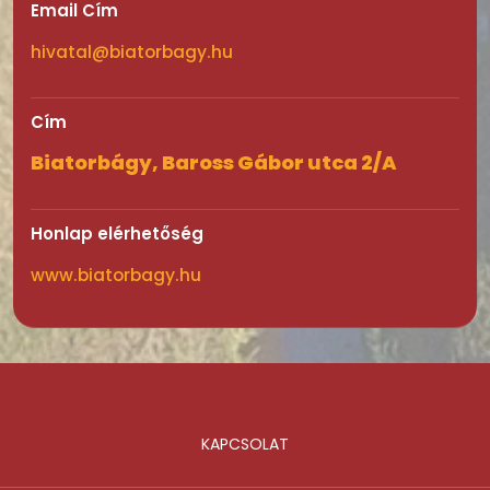
Email Cím
hivatal@biatorbagy.hu
Cím
Biatorbágy, Baross Gábor utca 2/A
Honlap elérhetőség
www.biatorbagy.hu
KAPCSOLAT
Lábléc