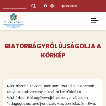
Ugrás
Keresés
Bejelentkezés
a
tartalomra
BIATORBÁGYRÓL ÚJSÁGOLJA A
KÖRKÉP
A tartalomból röviden: Idén sem marad el a legszebb
konyhakertek verseny. Húsvétra készülődés a
Faluházban. Elsősegélynyújtó verseny a városban.
Pedagógus ösztöndíjrendszer. Visszaemlékezés 48-ra.