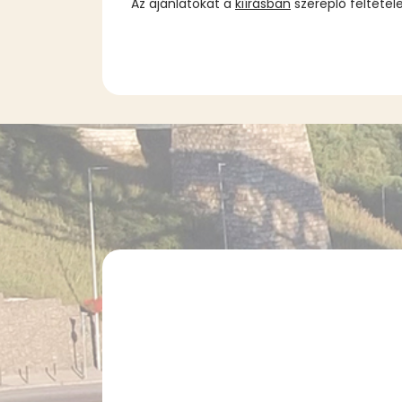
Az ajánlatokat a
kiírásban
szereplő feltétel