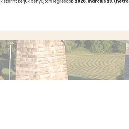
ek szerint kérjük benyújtani legkésőbb
2026. március 23. (hétfő