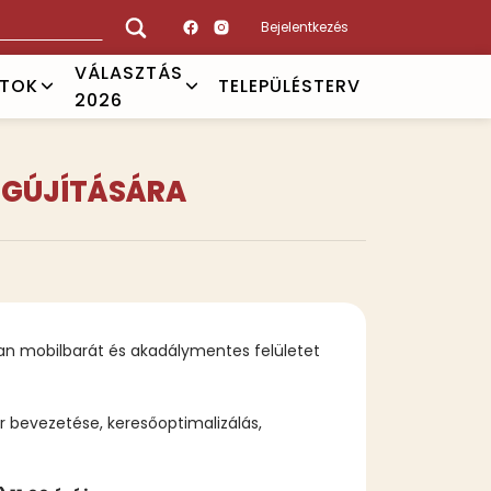
Bejelentkezés
VÁLASZTÁS
ATOK
TELEPÜLÉSTERV
2026
EGÚJÍTÁSÁRA
yan mobilbarát és akadálymentes felületet
er bevezetése, keresőoptimalizálás,