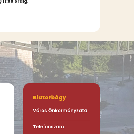
) 11:00 óráig
.
Biatorbágy
Város Önkormányzata
Telefonszám