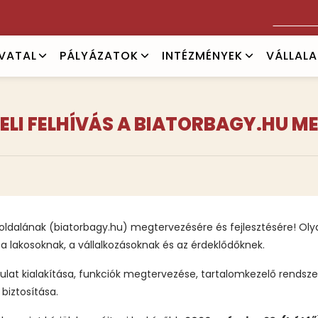
Keresés
IVATAL
PÁLYÁZATOK
INTÉZMÉNYEK
VÁLLAL
ELI FELHÍVÁS A BIATORBAGY.HU M
boldalának (biatorbagy.hu) megtervezésére és fejlesztésére! Ol
a lakosoknak, a vállalkozásoknak és az érdeklődőknek.
arculat kialakítása, funkciók megtervezése, tartalomkezelő rendsz
biztosítása.