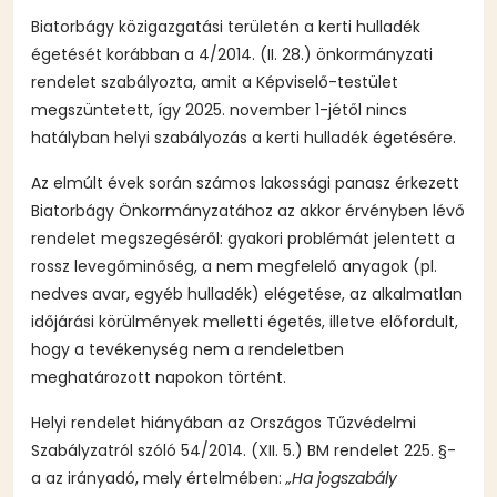
Biatorbágy közigazgatási területén a kerti hulladék
égetését korábban a 4/2014. (II. 28.) önkormányzati
rendelet szabályozta, amit a Képviselő-testület
megszüntetett, így 2025. november 1-jétől nincs
hatályban helyi szabályozás a kerti hulladék égetésére.
Az elmúlt évek során számos lakossági panasz érkezett
Biatorbágy Önkormányzatához az akkor érvényben lévő
rendelet megszegéséről: gyakori problémát jelentett a
rossz levegőminőség, a nem megfelelő anyagok (pl.
nedves avar, egyéb hulladék) elégetése, az alkalmatlan
időjárási körülmények melletti égetés, illetve előfordult,
hogy a tevékenység nem a rendeletben
meghatározott napokon történt.
Helyi rendelet hiányában az Országos Tűzvédelmi
Szabályzatról szóló 54/2014. (XII. 5.) BM rendelet 225. §-
a az irányadó, mely értelmében:
„Ha jogszabály