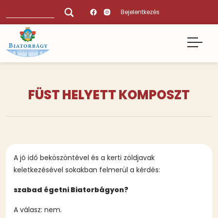
Ugrás
Keresés
Bejelentkezés
a
tartalomra
FÜST HELYETT KOMPOSZT
A jó idő beköszöntével és a kerti zöldjavak
keletkezésével sokakban felmerül a kérdés:
szabad égetni Biatorbágyon?
A válasz: nem.