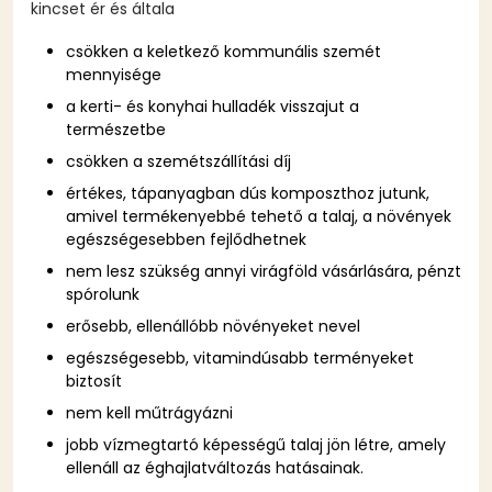
kincset ér és általa
csökken a keletkező kommunális szemét
mennyisége
a kerti- és konyhai hulladék visszajut a
természetbe
csökken a szemétszállítási díj
értékes, tápanyagban dús komposzthoz jutunk,
amivel termékenyebbé tehető a talaj, a növények
egészségesebben fejlődhetnek
nem lesz szükség annyi virágföld vásárlására, pénzt
spórolunk
erősebb, ellenállóbb növényeket nevel
egészségesebb, vitamindúsabb terményeket
biztosít
nem kell műtrágyázni
jobb vízmegtartó képességű talaj jön létre, amely
ellenáll az éghajlatváltozás hatásainak.