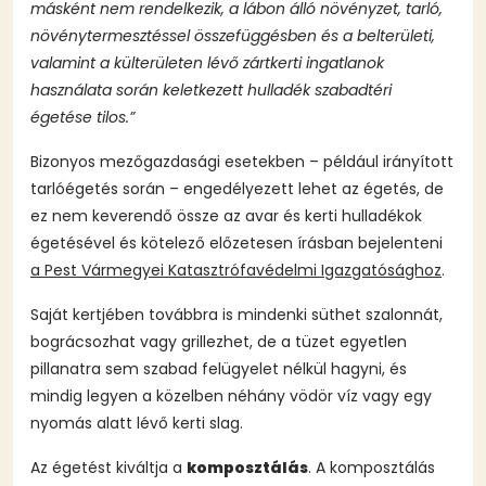
másként nem rendelkezik, a lábon álló növényzet, tarló,
növénytermesztéssel összefüggésben és a belterületi,
valamint a külterületen lévő zártkerti ingatlanok
használata során keletkezett hulladék szabadtéri
égetése tilos.”
Bizonyos mezőgazdasági esetekben – például irányított
tarlóégetés során – engedélyezett lehet az égetés, de
ez nem keverendő össze az avar és kerti hulladékok
égetésével és kötelező előzetesen írásban bejelenteni
a Pest Vármegyei Katasztrófavédelmi Igazgatósághoz
.
Saját kertjében továbbra is mindenki süthet szalonnát,
bográcsozhat vagy grillezhet, de a tüzet egyetlen
pillanatra sem szabad felügyelet nélkül hagyni, és
mindig legyen a közelben néhány vödör víz vagy egy
nyomás alatt lévő kerti slag.
Az égetést kiváltja a
komposztálás
. A komposztálás