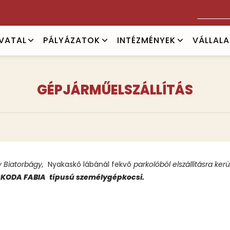
Keresés
IVATAL
PÁLYÁZATOK
INTÉZMÉNYEK
VÁLLAL
GÉPJÁRMŰELSZÁLLÍTÁS
y Biatorbágy,
Nyakaskő lábánál fekvő
parkolóból elszállításra kerü
 SKODA FABIA
típusú személygépkocsi.