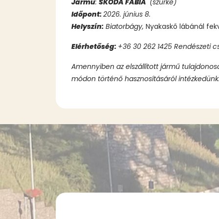
Jármű
:
SKODA FABIA
(szürke)
Időpont:
2026. június 8.
Helyszín:
Biatorbágy,
Nyakaskő lábánál fe
Elérhetőség:
+36 30 262 1425 Rendészeti c
Amennyiben az elszállított jármű tulajdonos
módon történő hasznosításáról intézkedünk