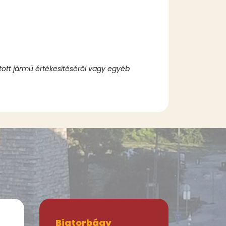
ított jármű értékesítéséről vagy egyéb
Biatorbágy