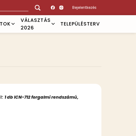
Bejelentkezés
VÁLASZTÁS
ATOK
TELEPÜLÉSTERV
2026
lt:
1 db ICN-712 forgalmi rendszámú,