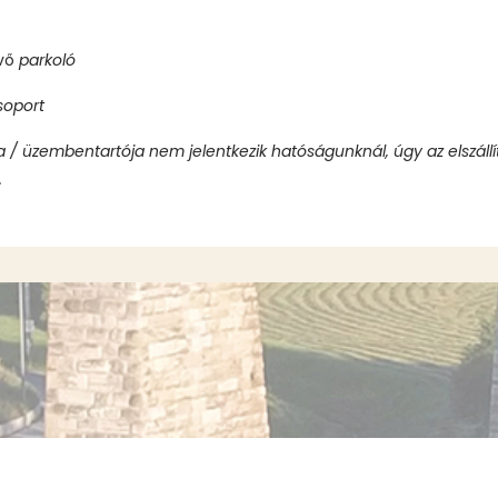
kvő
parkoló
soport
a / üzembentartója nem jelentkezik hatóságunknál, úgy az elszáll
.