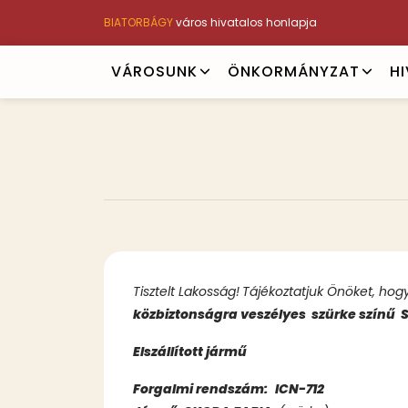
Ugrás
BIATORBÁGY
város hivatalos honlapja
a
tartalomra
Main
VÁROSUNK
ÖNKORMÁNYZAT
H
navigation
Tisztelt Lakosság!
Tájékoztatjuk Önöket, hog
közbiztonságra veszélyes szürke színű
Elszállított jármű
Forgalmi rendszám:
ICN-712