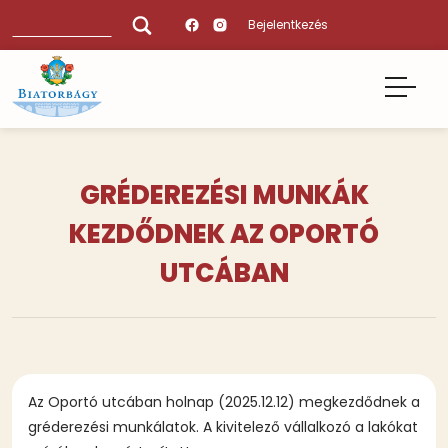
Ugrás
Keresés
Bejelentkezés
a
tartalomra
GRÉDEREZÉSI MUNKÁK
KEZDŐDNEK AZ OPORTÓ
UTCÁBAN
Az Oportó utcában holnap (2025.12.12) megkezdődnek a
gréderezési munkálatok. A kivitelező vállalkozó a lakókat