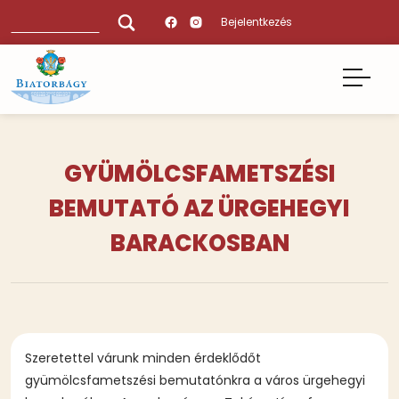
Ugrás
Keresés
Bejelentkezés
a
tartalomra
GYÜMÖLCSFAMETSZÉSI
BEMUTATÓ AZ ÜRGEHEGYI
BARACKOSBAN
Szeretettel várunk minden érdeklődőt
gyümölcsfametszési bemutatónkra a város ürgehegyi