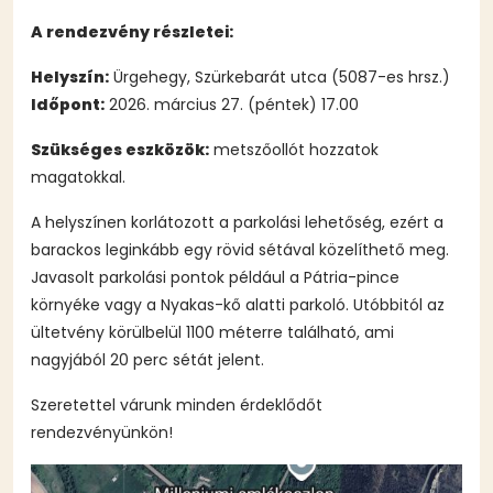
A rendezvény részletei:
Helyszín:
Ürgehegy, Szürkebarát utca (5087-es hrsz.)
Időpont:
2026. március 27. (péntek) 17.00
Szükséges eszközök:
metszőollót hozzatok
magatokkal.
A helyszínen korlátozott a parkolási lehetőség, ezért a
barackos leginkább egy rövid sétával közelíthető meg.
Javasolt parkolási pontok például a Pátria-pince
környéke vagy a Nyakas-kő alatti parkoló. Utóbbitól az
ültetvény körülbelül 1100 méterre található, ami
nagyjából 20 perc sétát jelent.
Szeretettel várunk minden érdeklődőt
rendezvényünkön!