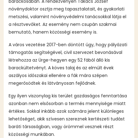
barackosában. A rendezvényen Takács József
növénydoktor osztja meg tapasztalatait, és gyakorlati
metszési, valamint növényvédelmi tanácsokkal látja el
a résztvevőket. Az esemény nem csupán szakmai
bemutató, hanem közösségi esemény is.
A város vezetése 2017-ben döntött úgy, hogy pályázati
támogatás segítségével, civil szervezet bevonásával
létrehozza az Ürge-hegyen egy 52 fából álló kis
barackültetvényt. A köves talaj és az elmúlt évek
aszályos időszakai ellenére a fák mára szépen
megerősödtek és látványosan fejlődnek.
Egy ilyen viszonylag kis terület gazdaságos fenntartása
azonban nem elsősorban a termés mennyisége miatt
értékes. Sokkal inkább azok számára jelent különleges
lehetőséget, akik szívesen szereznek kertészeti tudást
baráti társaságban, vagy örömmel vesznek részt
közösségi munkában.