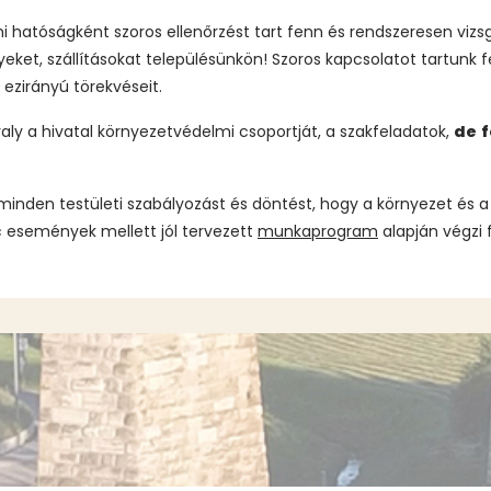
i hatóságként szoros ellenőrzést tart fenn és rendszeresen viz
et, szállításokat településünkön! Szoros kapcsolatot tartunk f
 ezirányú törekvéseit.
ly a hivatal környezetvédelmi csoportját, a szakfeladatok,
de
f
nden testületi szabályozást és döntést, hogy a környezet és
 események mellett jól tervezett
munkaprogram
alapján végzi 