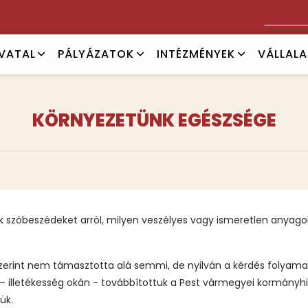
Keresés
IVATAL
PÁLYÁZATOK
INTÉZMÉNYEK
VÁLLAL
KÖRNYEZETÜNK EGÉSZSÉGE
 szóbeszédeket arról, milyen veszélyes vagy ismeretlen anyagok
k szerint nem támasztotta alá semmi, de nyilván a kérdés folya
 – illetékesség okán - továbbítottuk a Pest vármegyei kormányhiv
zük.