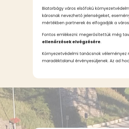
Biatorbágy város elsőfokú környezetvédelm
károsnak nevezhető jelenségeket, események
mértékben partnerek és elfogadják a város
Fontos emlékezni: megerősítettük még tava
ellenőrzések elvégzésére
.
Környezetvédelmi tanácsnok véleményez mi
maradéktalanul érvényesüljenek. Az ad hoc