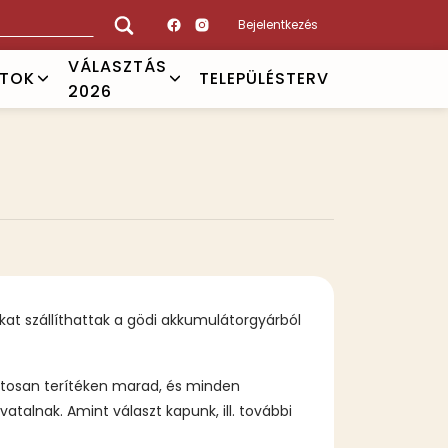
Bejelentkezés
VÁLASZTÁS
ATOK
TELEPÜLÉSTERV
2026
at szállíthattak a gödi akkumulátorgyárból
matosan terítéken marad, és minden
atalnak. Amint választ kapunk, ill. további