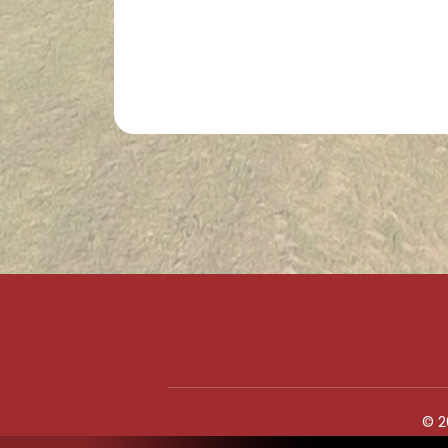
Lábléc
© 2