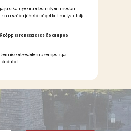
sgálja a környezetre bármilyen módon
enn a szóba jöhető cégekkel, melyek teljes
őképp a rendszeres és alapos
 a természetvédelem szempontjai
feladatát.