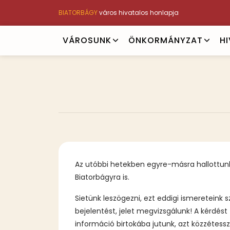
Ugrás
BIATORBÁGY
város hivatalos honlapja
a
tartalomra
Main
VÁROSUNK
ÖNKORMÁNYZAT
H
navigation
Az utóbbi hetekben egyre-másra hallottunk
Biatorbágyra is.
Sietünk leszögezni, ezt eddigi ismeretein
bejelentést, jelet megvizsgálunk! A kérdést
információ birtokába jutunk, azt közzétess