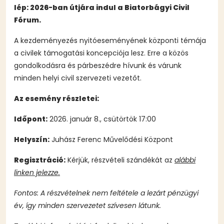
lép: 2026-ban útjára indul a Biatorbágyi Civil
Fórum.
A kezdeményezés nyitóeseményének központi témája
a civilek támogatási koncepciója lesz. Erre a közös
gondolkodásra és párbeszédre hívunk és várunk
minden helyi civil szervezeti vezetőt.
Az esemény részletei:
Időpont:
2026. január 8., csütörtök 17:00
Helyszín:
Juhász Ferenc Művelődési Központ
Regisztráció:
Kérjük, részvételi szándékát az
alábbi
linken jelezze.
Fontos: A részvételnek nem feltétele a lezárt pénzügyi
év, így minden szervezetet szívesen látunk.