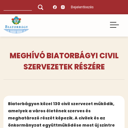
Ugrás
Keresés
Bejelentkezés
a
tartalomra
MEGHÍVÓ BIATORBÁGYI CIVIL
SZERVEZETEK RÉSZÉRE
Biatorbágyon közel 130 civil szervezet működik,
amelyek a város életének szerves és
meghatározó részét képezik. A civilek és az
önkormányzat együttműködése most új szintre