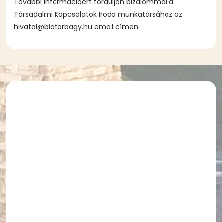
További információért forduljon bizalommal a
Társadalmi Kapcsolatok Iroda munkatársához az
hivatal@biatorbagy.hu
email címen.