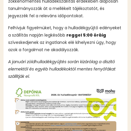
zökkenőmentes hulladékszállítás érdekében alaposan
tanulmányozzák át a mellékelt tájékoztatót, és
jegyezzék fel a releváns időpontokat.
Felhívjuk figyelmüket, hogy a hulladékgyűjtő edényeket
a szállítás napján legkésőbb
reggel 5:00 óráig
szíveskedjenek az ingatlanok elé kihelyezni úgy, hogy
azok a forgalmat ne akadályozzák.
A januári zöldhulladékgyűjtés során kizárólag a díszítő
elemektől és egyéb hulladékoktól mentes fenyőfákat
szállítják el.