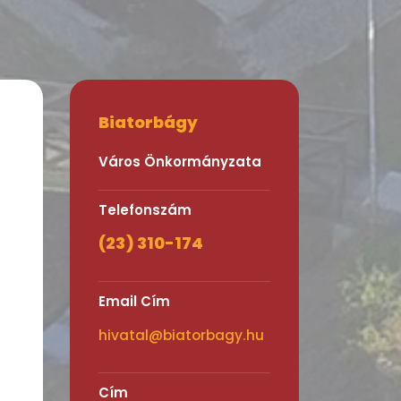
Biatorbágy
Város Önkormányzata
Telefonszám
(23) 310-174
Email Cím
hivatal@biatorbagy.hu
Cím