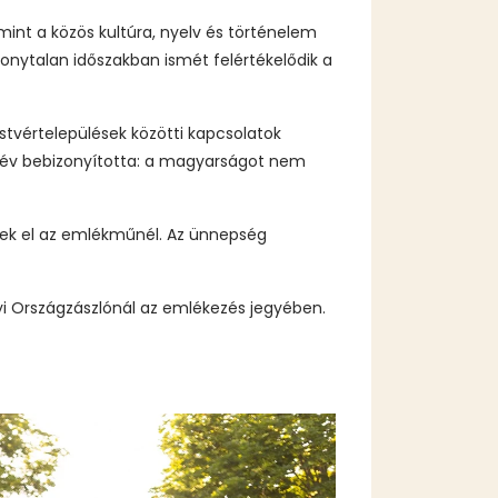
int a közös kultúra, nyelv és történelem
zonytalan időszakban ismét felértékelődik a
tvértelepülések közötti kapcsolatok
06 év bebizonyította: a magyarságot nem
ztek el az emlékműnél. Az ünnepség
yi Országzászlónál az emlékezés jegyében.