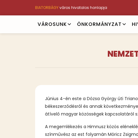
Ugrás
BIATORBÁGY
város hivatalos honlapja
a
tartalomra
Main
VÁROSUNK
ÖNKORMÁNYZAT
H
navigation
NEMZET
Június 4-én este a Dózsa György úti Trian
békeszerződésről és annak következményeir
átívelő magyar közösségek kapcsolatáról sz
A megemlékezés a Himnusz közös eléneklés
színművész az est folyamán Móricz Zsigmon