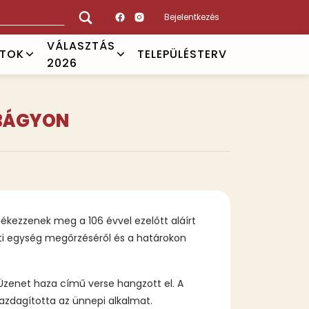
Bejelentkezés
VÁLASZTÁS
ATOK
TELEPÜLÉSTERV
2026
RBÁGYON
ékezzenek meg a 106 évvel ezelőtt aláírt
eti egység megőrzéséről és a határokon
zenet haza című verse hangzott el. A
azdagította az ünnepi alkalmat.