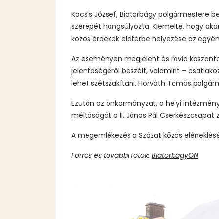
Kocsis József, Biatorbágy polgármestere b
szerepét hangsúlyozta. Kiemelte, hogy akár
közös érdekek előtérbe helyezése az egyé
Az eseményen megjelent és rövid köszöntőt
jelentőségéről beszélt, valamint – csatla
lehet szétszakítani. Horváth Tamás polgárme
Ezután az önkormányzat, a helyi intézménye
méltóságát a II. János Pál Cserkészcsapat 
A megemlékezés a Szózat közös eléneklésév
Forrás és további fotók:
BiatorbágyON