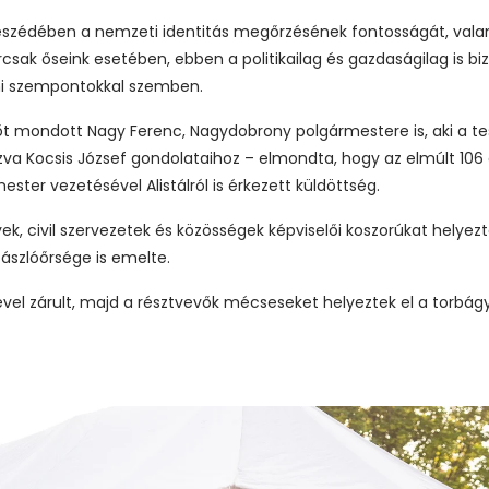
eszédében a nemzeti identitás megőrzésének fontosságát, valam
csak őseink esetében, ebben a politikailag és gazdaságilag is bi
ni szempontokkal szemben.
 mondott Nagy Ferenc, Nagydobrony polgármestere is, aki a tes
kozva Kocsis József gondolataihoz – elmondta, hogy az elmúlt 1
ster vezetésével Alistálról is érkezett küldöttség.
k, civil szervezetek és közösségek képviselői koszorúkat helye
zászlóőrsége is emelte.
el zárult, majd a résztvevők mécseseket helyeztek el a torbág