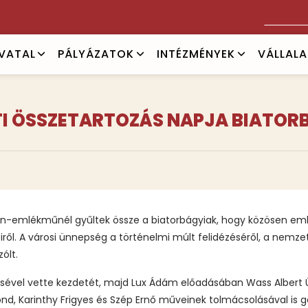
Keresés
IVATAL
PÁLYÁZATOK
INTÉZMÉNYEK
VÁLLAL
I ÖSSZETARTOZÁS NAPJA BIATO
on-emlékműnél gyűltek össze a biatorbágyiak, hogy közösen eml
ől. A városi ünnepség a történelmi múlt felidézéséről, a nemz
ólt.
ével vette kezdetét, majd Lux Ádám előadásában Wass Albert Ü
d, Karinthy Frigyes és Szép Ernő műveinek tolmácsolásával is g