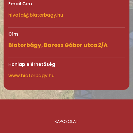
Email Cím
hivatal@biatorbagy.hu
Cím
Biatorbágy, Baross Gábor utca 2/A
Honlap elérhetőség
www.biatorbagy.hu
KAPCSOLAT
Lábléc