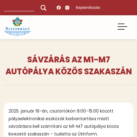
Ugrás
Keresés
Bejelentkezés
a
tartalomra
SÁVZÁRÁS AZ M1-M7
AUTÓPÁLYA KÖZÖS SZAKASZÁN
2025. január 16-án, csütörtökön 9:00–15:00 között
pályaelektronikai eszközök karbantartása miatt
sávzárásra kell számítani az M1-M7 autópálya közös
kivezető szakaszán - tudatta az Útinform.