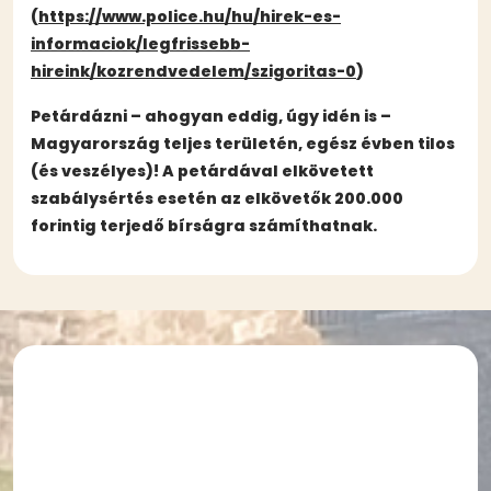
(
https://www.police.hu/hu/hirek-es-
informaciok/legfrissebb-
hireink/kozrendvedelem/szigoritas-0
)
Petárdázni – ahogyan eddig, úgy idén is –
Magyarország teljes területén, egész évben tilos
(és veszélyes)! A petárdával elkövetett
szabálysértés esetén az elkövetők 200.000
forintig terjedő bírságra számíthatnak.