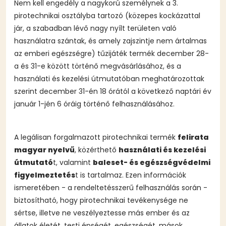
Nem kell engedély a nagykorú személynek a 3.
pirotechnikai osztályba tartozó (közepes kockázattal
jár, a szabadban lévő nagy nyílt területen való
használatra szántak, és amely zajszintje nem ártalmas
az emberi egészségre) tűzijáték termék december 28-
a és 31-e között történő megvásárlásához, és a
használati és kezelési útmutatóban meghatározottak
szerint december 31-én 18 órától a következő naptári év
január 1-jén 6 óráig történő felhasználásához.
A legálisan forgalmazott pirotechnikai termék
felirata
magyar nyelvű
, közérthető
használati és kezelési
útmutató
t, valamint
baleset- és egészségvédelmi
figyelmeztetés
t is tartalmaz. Ezen információk
ismeretében - a rendeltetésszerű felhasználás során -
biztosítható, hogy pirotechnikai tevékenysége ne
sértse, illetve ne veszélyeztesse más ember és az
állatok életét, testi épségét, egészségét, mások