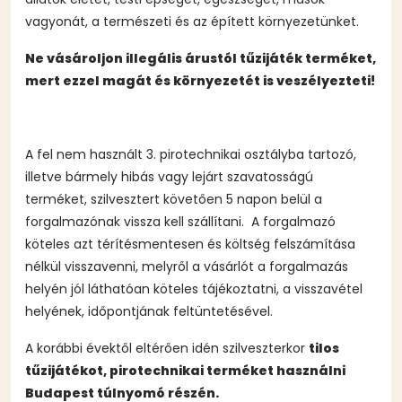
vagyonát, a természeti és az épített környezetünket.
Ne vásároljon illegális árustól tűzijáték terméket,
mert ezzel magát és környezetét is veszélyezteti!
A fel nem használt 3. pirotechnikai osztályba tartozó,
illetve bármely hibás vagy lejárt szavatosságú
terméket, szilvesztert követően 5 napon belül a
forgalmazónak vissza kell szállítani. A forgalmazó
köteles azt térítésmentesen és költség felszámítása
nélkül visszavenni, melyről a vásárlót a forgalmazás
helyén jól láthatóan köteles tájékoztatni, a visszavétel
helyének, időpontjának feltüntetésével.
A korábbi évektől eltérően idén szilveszterkor
tilos
tűzijátékot, pirotechnikai terméket használni
Budapest túlnyomó részén.