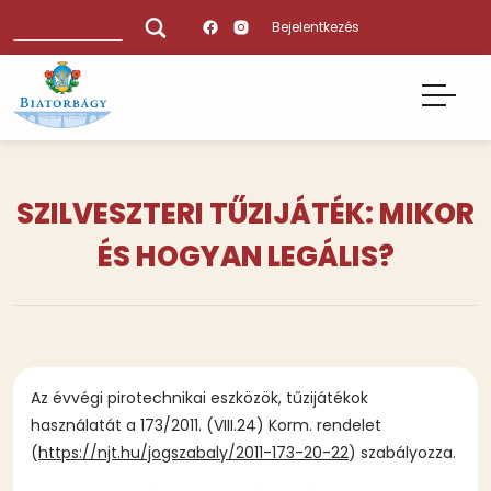
Ugrás
Keresés
Bejelentkezés
a
tartalomra
SZILVESZTERI TŰZIJÁTÉK: MIKOR
ÉS HOGYAN LEGÁLIS?
Az évvégi pirotechnikai eszközök, tűzijátékok
használatát a 173/2011. (VIII.24) Korm. rendelet
(
https://njt.hu/jogszabaly/2011-173-20-22
) szabályozza.