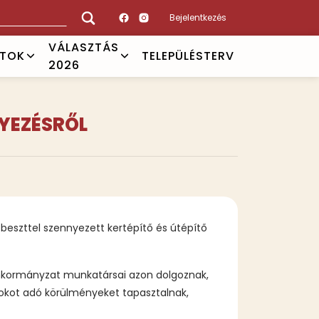
Bejelentkezés
VÁLASZTÁS
ATOK
TELEPÜLÉSTERV
2026
YEZÉSRŐL
zbeszttel szennyezett kertépítő és útépítő
 Önkormányzat munkatársai azon dolgoznak,
okot adó körülményeket tapasztalnak,