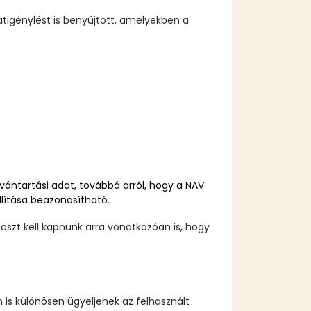
igénylést is benyújtott, amelyekben a
ántartási adat, továbbá arról, hogy a NAV
llítása beazonosítható.
szt kell kapnunk arra vonatkozóan is, hogy
 is különösen ügyeljenek az felhasznált