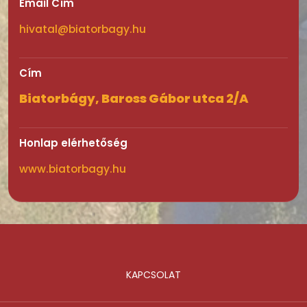
Email Cím
hivatal@biatorbagy.hu
Cím
Biatorbágy, Baross Gábor utca 2/A
Honlap elérhetőség
www.biatorbagy.hu
KAPCSOLAT
Lábléc