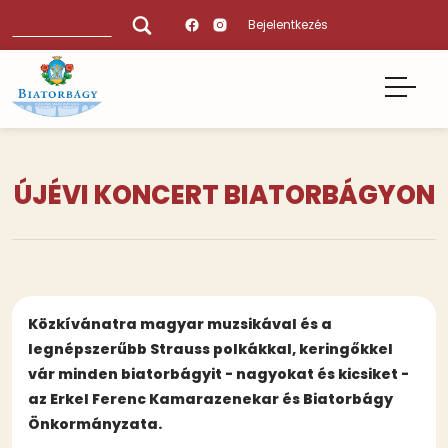
Ugrás
Keresés
Bejelentkezés
a
tartalomra
ÚJÉVI KONCERT BIATORBÁGYON
Közkívánatra magyar muzsikával és a
legnépszerűbb Strauss polkákkal, keringőkkel
vár minden biatorbágyit - nagyokat és kicsiket -
az Erkel Ferenc Kamarazenekar és Biatorbágy
Önkormányzata.