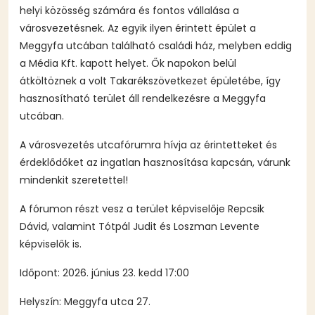
helyi közösség számára és fontos vállalása a
városvezetésnek. Az egyik ilyen érintett épület a
Meggyfa utcában található családi ház, melyben eddig
a Média Kft. kapott helyet. Ők napokon belül
átköltöznek a volt Takarékszövetkezet épületébe, így
hasznosítható terület áll rendelkezésre a Meggyfa
utcában.
A városvezetés utcafórumra hívja az érintetteket és
érdeklődőket az ingatlan hasznosítása kapcsán, várunk
mindenkit szeretettel!
A fórumon részt vesz a terület képviselője Repcsik
Dávid, valamint Tótpál Judit és Loszman Levente
képviselők is.
Időpont: 2026. június 23. kedd 17:00
Helyszín: Meggyfa utca 27.