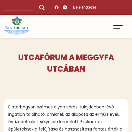
Ugrás
Keresés
Bejelentkezés
a
tartalomra
UTCAFÓRUM A MEGGYFA
UTCÁBAN
Biatorbágyon számos olyan városi tulajdonban lévő
ingatlan található, amiknek az állapota az elmúlt évek,
évtizedek alatt súlyosan leromlott. Ezeknek az
épületeknek a felújítása és hasznosítása fontos érték a